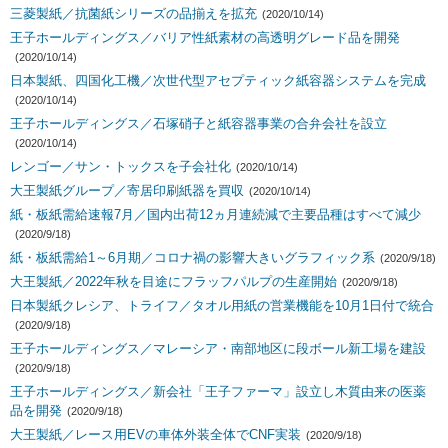
三菱製紙／抗菌紙シリーズの品揃えを拡充
(2020/10/14)
王子ホールディングス／バリア性紙素材の高透明グレード品を開発
(2020/10/14)
日本製紙、四国化工機／次世代型アセプティック紙容器システムを完成
(2020/10/14)
王子ホールディングス／石塚硝子と紙容器事業の合弁会社を設立
(2020/10/14)
レンゴー／サン・トックスを子会社化
(2020/10/14)
大王製紙グループ／寄居印刷紙器を買収
(2020/10/14)
紙・板紙需給速報7月／国内出荷12ヵ月連続減で主要品種はすべて減少
(2020/9/18)
紙・板紙需給1～6月期／コロナ禍の影響大きいグラフィック系
(2020/9/18)
大王製紙／2022年秋を目途にフラッフパルプの生産開始
(2020/9/18)
日本製紙クレシア、トライフ／タオル用紙の営業機能を10月1日付で統合
(2020/9/18)
王子ホールディングス／マレーシア・南部地区に段ボール新工場を建設
(2020/9/18)
王子ホールディングス／新会社「王子ファーマ」設立し木質由来の医薬
品を開発
(2020/9/18)
大王製紙／レース用EVの車体外装全体でCNF実装
(2020/9/18)