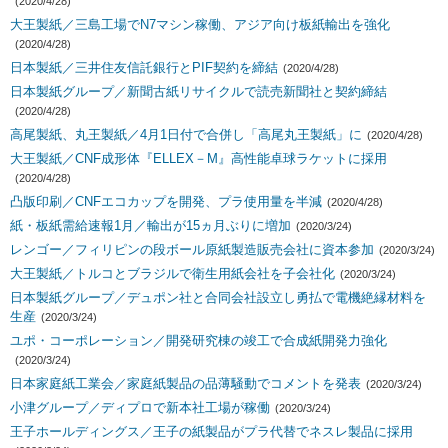
(2020/4/28)
大王製紙／三島工場でN7マシン稼働、アジア向け板紙輸出を強化
(2020/4/28)
日本製紙／三井住友信託銀行とPIF契約を締結
(2020/4/28)
日本製紙グループ／新聞古紙リサイクルで読売新聞社と契約締結
(2020/4/28)
高尾製紙、丸王製紙／4月1日付で合併し「高尾丸王製紙」に
(2020/4/28)
大王製紙／CNF成形体『ELLEX－M』高性能卓球ラケットに採用
(2020/4/28)
凸版印刷／CNFエコカップを開発、プラ使用量を半減
(2020/4/28)
紙・板紙需給速報1月／輸出が15ヵ月ぶりに増加
(2020/3/24)
レンゴー／フィリピンの段ボール原紙製造販売会社に資本参加
(2020/3/24)
大王製紙／トルコとブラジルで衛生用紙会社を子会社化
(2020/3/24)
日本製紙グループ／デュポン社と合同会社設立し勇払で電機絶縁材料を
生産
(2020/3/24)
ユポ・コーポレーション／開発研究棟の竣工で合成紙開発力強化
(2020/3/24)
日本家庭紙工業会／家庭紙製品の品薄騒動でコメントを発表
(2020/3/24)
小津グループ／ディプロで新本社工場が稼働
(2020/3/24)
王子ホールディングス／王子の紙製品がプラ代替でネスレ製品に採用