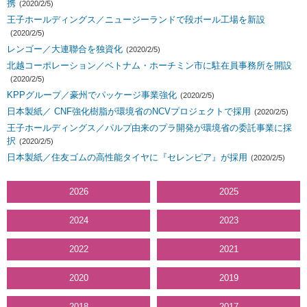
携
(2020/2/5)
王子ホールディングス／ニュージーランドで段ボール工場を新設
(2020/2/5)
レンゴー／大連聯合を独資化
(2020/2/5)
北越コーポレーション／ベトナム・ホーチミン市に駐在員事務所を開設
(2020/2/5)
KPPグループ／豪州でパッケージ事業強化
(2020/2/5)
日本製紙／ CNF強化樹脂が環境省のNCVプロジェクトで採用
(2020/2/5)
王子ホールディングス／パルプ由来のプラ開発が環境省の委託事業に採
択
(2020/2/5)
日本製紙／住友ゴムの高性能タイヤに『セレンピア』が採用
(2020/2/5)
2026
2025
2024
2023
2022
2021
2020
2019
2018
2017