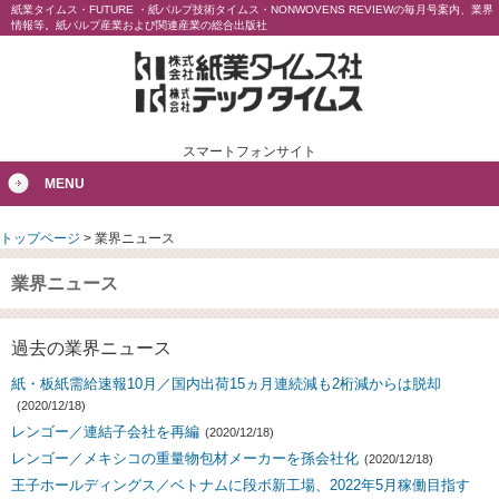
紙業タイムス・FUTURE ・紙パルプ技術タイムス・NONWOVENS REVIEWの毎月号案内、業界
情報等。紙パルプ産業および関連産業の総合出版社
スマートフォンサイト
MENU
トップページ
>
業界ニュース
業界ニュース
過去の業界ニュース
紙・板紙需給速報10月／国内出荷15ヵ月連続減も2桁減からは脱却
(2020/12/18)
レンゴー／連結子会社を再編
(2020/12/18)
レンゴー／メキシコの重量物包材メーカーを孫会社化
(2020/12/18)
王子ホールディングス／ベトナムに段ボ新工場、2022年5月稼働目指す