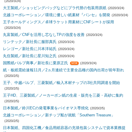
(2020/3/24)
大王製紙／ショッピングバッグなどにプラ代替の包装用原紙
(2020/3/24)
北越コーポレーション／環境に優しい紙素材『パンセ』を開発
(2020/3/24)
王子ホールディングス／卓球ラケット用素材にCNFシートが採用
(2020/3/24)
丸富製紙／CNFを活用し芯なしTPの強度を改善
(2020/3/24)
リンテック／新社長に服部真氏
(2020/3/24)
レンゴー／新社長に川本洋祐氏
(2020/3/24)
丸住製紙／新社長に星川知之氏
(2020/3/24)
国際紙パルプ商事／新社長に栗原正氏
(2020/3/24)
NEW
紙・板紙需給速報11月／2ヵ月連続で主要全品種の国内出荷が前年割れ
(2020/2/5)
王子、中越パルプ、三菱製紙／輸入木材チップの3社共同調達を開始
(2020/2/5)
王子HD、三菱製紙／ノーカーボン紙の生産・販売を三菱・高砂に集約
(2020/2/5)
日本製紙／鈴川ECの発電事業をバイオマス専焼化
(2020/2/5)
北越コーポレーション／新チップ船が就航「Southern Treasure」
(2020/2/5)
日本製紙、四国化工機／食品用紙容器の充填包装システムで資本業務提