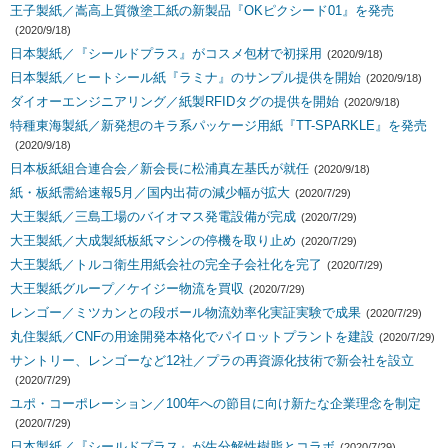
王子製紙／嵩高上質微塗工紙の新製品『OKピクシード01』を発売
(2020/9/18)
日本製紙／『シールドプラス』がコスメ包材で初採用
(2020/9/18)
日本製紙／ヒートシール紙『ラミナ』のサンプル提供を開始
(2020/9/18)
ダイオーエンジニアリング／紙製RFIDタグの提供を開始
(2020/9/18)
特種東海製紙／新発想のキラ系パッケージ用紙『TT-SPARKLE』を発売
(2020/9/18)
日本板紙組合連合会／新会長に松浦真左基氏が就任
(2020/9/18)
紙・板紙需給速報5月／国内出荷の減少幅が拡大
(2020/7/29)
大王製紙／三島工場のバイオマス発電設備が完成
(2020/7/29)
大王製紙／大成製紙板紙マシンの停機を取り止め
(2020/7/29)
大王製紙／トルコ衛生用紙会社の完全子会社化を完了
(2020/7/29)
大王製紙グループ／ケイジー物流を買収
(2020/7/29)
レンゴー／ミツカンとの段ボール物流効率化実証実験で成果
(2020/7/29)
丸住製紙／CNFの用途開発本格化でパイロットプラントを建設
(2020/7/29)
サントリー、レンゴーなど12社／プラの再資源化技術で新会社を設立
(2020/7/29)
ユポ・コーポレーション／100年への節目に向け新たな企業理念を制定
(2020/7/29)
日本製紙／『シールドプラス』が生分解性樹脂とコラボ
(2020/7/29)