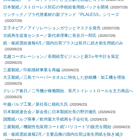
日本製紙／ストローレス対応の学校給食用紙パックを開発
(2020/7/29)
リンテック／プラ代替素材の新ブランド『PLALESS』シリーズ
(2020/7/29)
王子ネピア／アイソレーションガウンとマスクを発売
(2020/7/29)
古紙再生促進センター／新代表理事に長谷川一郎氏
(2020/7/29)
紙・板紙需給速報4月／国内出荷プラスは前月に続き衛生用紙のみ
(2020/6/23)
北越コーポレーション／長期経営ビジョンと新3ヵ年中計を策定
(2020/6/23)
三菱製紙／印刷感材事業を再編
(2020/6/23)
大王製紙／三島でペーパータオルに特化した抄紙機・加工機を増強
(2020/6/23)
クレシア春日／二号機が稼働開始、長尺トイレットロールを主力商品へ
(2020/6/23)
中越パルプ工業／新社長に植松久氏
(2020/6/23)
日本製紙連合会／新会長に日本製紙社長の野沢徹氏
(2020/6/23)
国際紙パルプ商事／欧州最大手紙商を子会社化
(2020/6/23)
三菱製紙／機能性包装用コート紙“バリコート”の販売を開始
(2020/6/23)
紙・板紙需給速報2月／主要品種の国内出荷は衛生用紙を除き減少