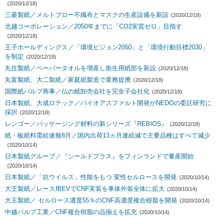
(2020/12/18)
三菱製紙／メルトブロー不織布とマスクの生産設備を新設
(2020/12/18)
北越コーポレーション／2050年までに「CO2実質ゼロ」目指す
(2020/12/18)
王子ホールディングス／「環境ビジョン2050」と「環境行動目標2030」
を制定
(2020/12/18)
丸住製紙／ペーパータオルを増産し衛生用紙部を新設
(2020/12/18)
丸富製紙、大二製紙／家庭紙製造で業務提携
(2020/12/18)
国際紙パルプ商事／仏の紙卸売会社を完全子会社化
(2020/12/18)
日本製紙、大成ロテック／バイオアスファルト開発がNEDOの委託研究に
採択
(2020/12/18)
レンゴー／パッケージング材料の新シリーズ『REBIOS』
(2020/12/18)
紙・板紙料需給速報8月／国内出荷13ヵ月連続減で主要品種はすべて減少
(2020/10/14)
日本製紙グループ／『シールドプラス』をフィンランドで量産開始
(2020/10/14)
日本製紙／「抗ウイルス」性能をもつ 変性セルロースを開発
(2020/10/14)
大王製紙／レース用EVでCNF実装を車体外装全体に拡大
(2020/10/14)
大王製紙／ セルロース濃度55％のCNF高濃度複合樹脂を開発
(2020/10/14)
中越パルプ工業／CNF複合樹脂の品揃えを拡充
(2020/10/14)