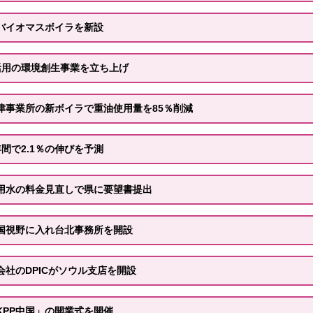
バイオマスボイラを新設
活用の環境創生事業を立ち上げ
津事業所の新ボイラで重油使用量を85％削減
間で2.1％の伸びを予測
用水の料金見直しで県に要望書提出
国視野に入れ台北事務所を開設
社のDPICがソウル支店を開設
KPP中国」の開業式を開催