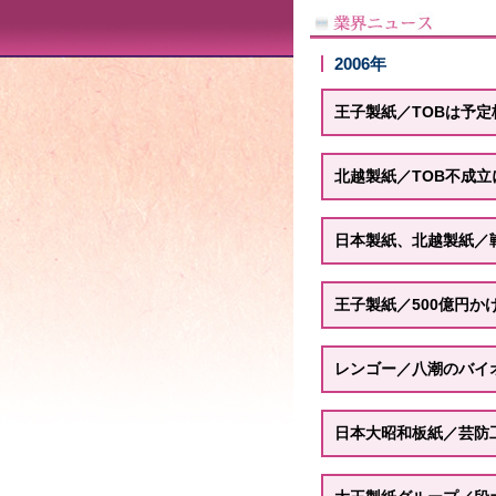
2006年
王子製紙／TOBは予定
北越製紙／TOB不成
日本製紙、北越製紙／
王子製紙／500億円か
レンゴー／八潮のバイ
日本大昭和板紙／芸防