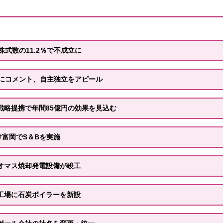
株式数の11.2％で不成立に
立にコメント、自主独立をアピール
戦略提携で年間85億円の効果を見込む
け富岡でS＆Bを実施
オマス焼却発電設備が竣工
工場に石炭ボイラーを新設