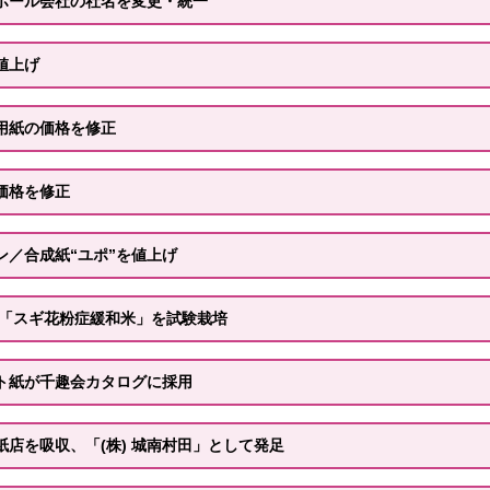
ボール会社の社名を変更・統一
値上げ
用紙の価格を修正
価格を修正
ン／合成紙“ユポ”を値上げ
／「スギ花粉症緩和米」を試験栽培
ト紙が千趣会カタログに採用
店を吸収、「(株) 城南村田」として発足