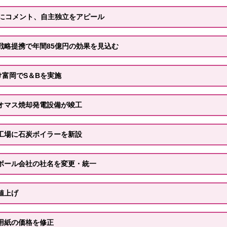
立にコメント、自主独立をアピール
戦略提携で年間85億円の効果を見込む
け富岡でS＆Bを実施
オマス焼却発電設備が竣工
工場に石炭ボイラーを新設
ボール会社の社名を変更・統一
値上げ
用紙の価格を修正