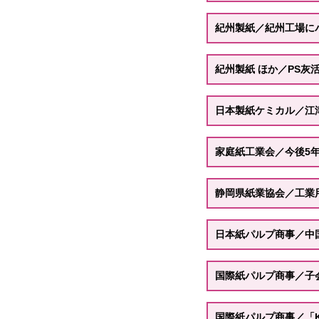
紀州製紙／紀州工場に
紀州製紙 ほか／PS灰
日本製紙ケミカル／江
家庭紙工業会／今後5年
静岡県紙業協会／工業
日本紙パルプ商事／中
国際紙パルプ商事／子会
国際紙パルプ商事／「