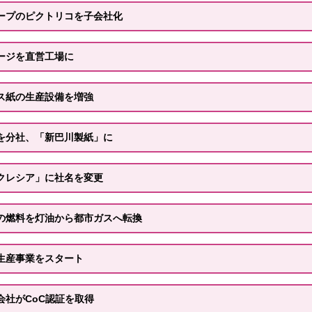
ープのピクトリコを子会社化
ージを直営工場に
ス紙の生産設備を増強
を分社、「新巴川製紙」に
クレシア」に社名を変更
の燃料を灯油から都市ガスへ転換
生産事業をスタート
会社がCoC認証を取得