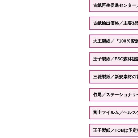
古紙再生促進センター
古紙輸出価格／主要3
大王製紙／『100％資
王子製紙／FSC森林
三菱製紙／新規素材の
竹尾／ステーショナリ
富士フイルム／ヘルス
王子製紙／TOBは予定