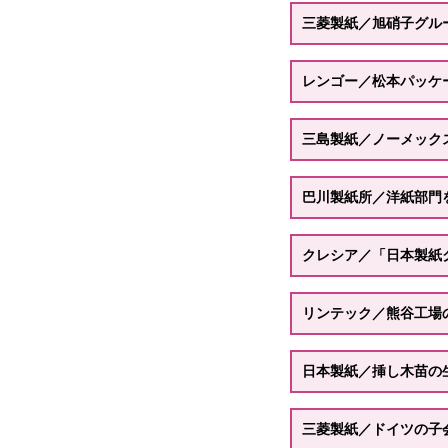
三菱製紙／旭硝子グル
レンゴー／松本パッケ
三島製紙／ノーメック
巴川製紙所／洋紙部門
クレシア／「日本製紙
リンテック／熊谷工場
日本製紙／挿し木苗の
三菱製紙／ドイツの子