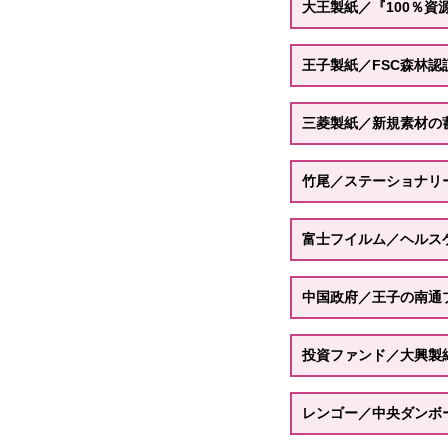
大王製紙／『100％資
王子製紙／FSC森林
三菱製紙／新規素材の
竹尾／ステーショナリ
富士フイルム／ヘルス
中国政府／王子の南通
投資ファンド／大興製
レンゴー／中央ダンボ