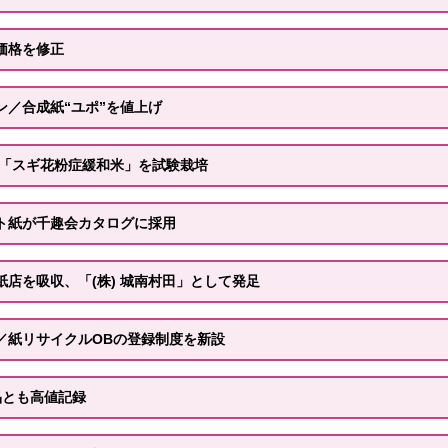
価格を修正
ン／合成紙“ユポ”を値上げ
／「スギ花粉症緩和米」を試験栽培
ト紙が千趣会カタログに採用
店を吸収、「(株) 城南村田」として発足
／紙リサイクルOBの登録制度を新設
品とも高値記録