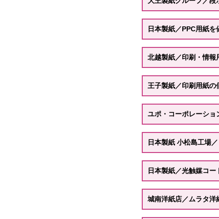
大王製紙グループ／段
日本製紙／PPC用紙を
北越製紙／印刷・情報
王子製紙／印刷用紙の
ユポ・コーポレーショ
日本製紙 小松島工場
日本製紙／光触媒コー
城南洋紙店／ムラタ洋紙