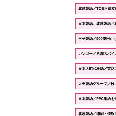
北越製紙／TOB不成
日本製紙、北越製紙／
王子製紙／500億円か
レンゴー／八潮のバイ
日本大昭和板紙／芸防
大王製紙グループ／段
日本製紙／PPC用紙を
北越製紙／印刷・情報