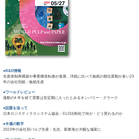
●R&D情報
生産体制再構築や事業構造転換が進展…洋紙に比べて板紙の順位変動が多い23
年の会社別紙・板紙生産
●ワールドレビュー
激動の4 年を経て需要は安定期に人ったとみるキンバリー・クラーク
●話題を追って
日本ロジスティクスシステム協会：CLO法制化で何が・どう変わるのか
●今週の数字
2023年の会社別パルプ生産：丸住、新東海が大幅な減産に