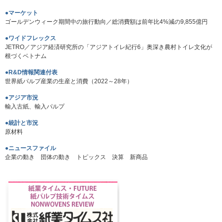
●マーケット
ゴールデンウィーク期間中の旅行動向／総消費額は前年比4%減の9,855億円
●ワイドフレックス
JETRO／アジア経済研究所の「アジアトイレ紀行6」奥深き農村トイレ文化が
根づくベトナム
●R&D情報関連付表
世界紙パルプ産業の生産と消費（2022～28年）
●アジア市況
輸入古紙、輸入パルプ
●統計と市況
原材料
●ニュースファイル
企業の動き 団体の動き トピックス 決算 新商品