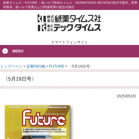
紙業タイムス・FUTURE ・紙パルプ技術タイムス・NONWOVENS REVIEWの毎月号案内、業界
情報等。紙パルプ産業および関連産業の総合出版社
スマートフォンサイト
MENU
トップページ
>
定期刊行物
>
FUTURE
>
〈5月19日号〉
〈5月19日号〉
2025/05/20