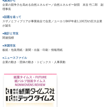
●講演から
企業の競争力を高める自然エネルギー／自然エネルギー財団 末吉 竹二郎 副
理事長
●話題を追って
スザノとフィブリアが事業統合で合意／ユーカリBKP年産1,100万tの巨大企業
が誕生
●統計と市況
関連指標
●米国市況
板紙・包装用紙・新聞・出版・印刷・情報用紙
●ニュースファイル
企業の動き・団体の動き・トピックス・人事異動