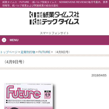
紙業タイムス・FUTURE ・紙パルプ技術タイムス・NONWOVENS REVIEWの毎月号案内、業界
情報等。紙パルプ産業および関連産業の総合出版社
スマートフォンサイト
MENU
トップページ
>
定期刊行物
>
FUTURE
>
〈4月9日号〉
〈4月9日号〉
2018/04/05