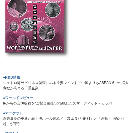
●R&D情報
ジェトロ海外ビジネス調査にみる投資マインド／中国よりもASEAN 6での拡大
意欲が高まる日系企業
●ワールドレビュー
IPからの合併提案を“ご都合主義”と拒絶したスマーフィット・カッパ
●マーケット
過去最高の更新が続く段ボール需給／「加工食品･飲料」と「通販・宅配･引
越」が牽引