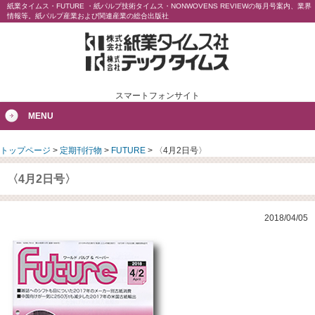
紙業タイムス・FUTURE ・紙パルプ技術タイムス・NONWOVENS REVIEWの毎月号案内、業界
情報等。紙パルプ産業および関連産業の総合出版社
スマートフォンサイト
MENU
トップページ
>
定期刊行物
>
FUTURE
>
〈4月2日号〉
〈4月2日号〉
2018/04/05