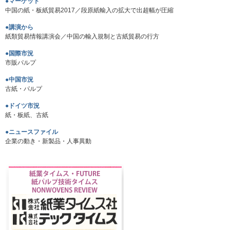
●マーケット
中国の紙・板紙貿易2017／段原紙輸入の拡大で出超幅が圧縮
●講演から
紙類貿易情報講演会／中国の輸入規制と古紙貿易の行方
●国際市況
市販パルプ
●中国市況
古紙・パルプ
●ドイツ市況
紙・板紙、古紙
●ニュースファイル
企業の動き・新製品・人事異動