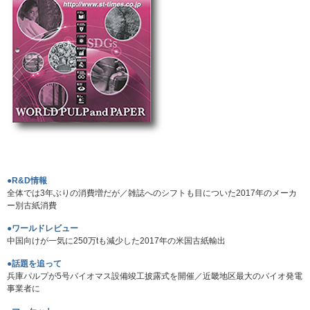
●R&D情報
全体では3年ぶりの消費増だが／雑誌へのシフトも目についた2017年のメーカ
ー別古紙消費
●ワールドレビュー
中国向けが一気に250万tも減少した2017年の米国古紙輸出
●話題を追って
兵庫パルプが5号バイオマス設備竣工披露式を開催／近畿地区最大のバイオ発電
事業者に