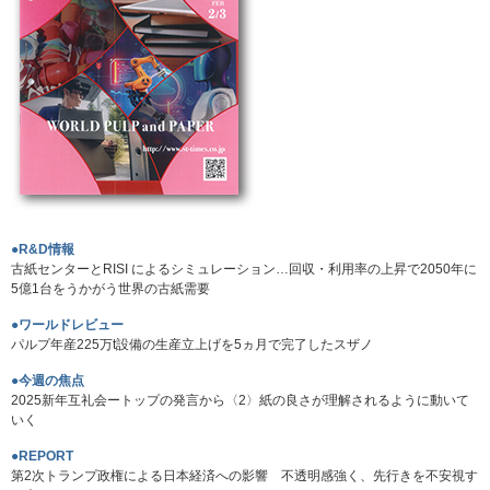
●R&D情報
古紙センターとRISI によるシミュレーション…回収・利用率の上昇で2050年に
5億1台をうかがう世界の古紙需要
●ワールドレビュー
パルプ年産225万t設備の生産立上げを5ヵ月で完了したスザノ
●今週の焦点
2025新年互礼会ートップの発言から〈2〉紙の良さが理解されるように動いて
いく
●REPORT
第2次トランプ政権による日本経済への影響 不透明感強く、先行きを不安視す