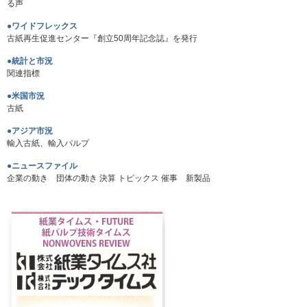
る声
●ワイドフレックス
古紙再生促進センター『創立50周年記念誌』を発行
●統計と市況
関連指標
●米国市況
古紙
●アジア市況
輸入古紙、輸入パルプ
●ニュースファイル
企業の動き 団体の動き 決算 トピックス 催事 新製品