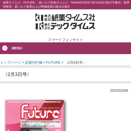
紙業タイムス・FUTURE ・紙パルプ技術タイムス・NONWOVENS REVIEWの毎月号案内、業界
情報等。紙パルプ産業および関連産業の総合出版社
スマートフォンサイト
MENU
トップページ
>
定期刊行物
>
FUTURE
>
〈2月3日号〉
〈2月3日号〉
2025/02/06