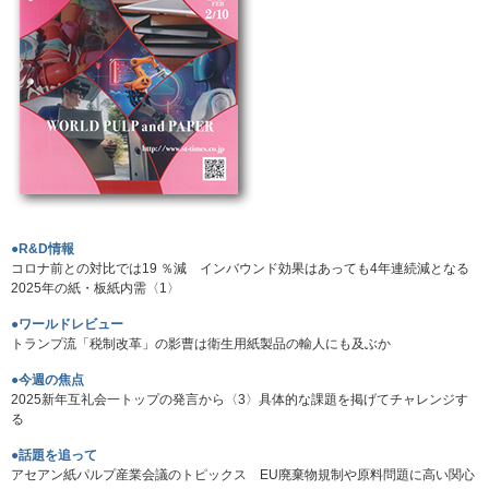
●R&D情報
コロナ前との対比では19 ％減 インバウンド効果はあっても4年連続減となる
2025年の紙・板紙内需〈1〉
●ワールドレビュー
トランプ流「税制改革」の影曹は衛生用紙製品の輸人にも及ぶか
●今週の焦点
2025新年互礼会一トップの発言から〈3〉具体的な課題を掲げてチャレンジす
る
●話題を追って
アセアン紙パルプ産業会議のトピックス EU廃棄物規制や原料問題に高い関心