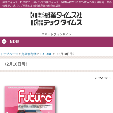
紙業タイムス・FUTURE ・紙パルプ技術タイムス・NONWOVENS REVIEWの毎月号案内、業界
情報等。紙パルプ産業および関連産業の総合出版社
スマートフォンサイト
MENU
トップページ
>
定期刊行物
>
FUTURE
>
〈2月10日号〉
〈2月10日号〉
2025/02/10