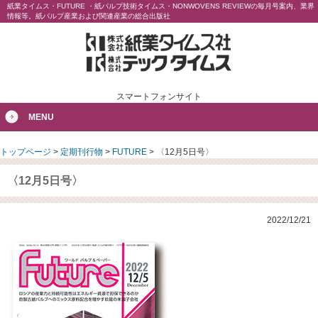
紙業タイムス・FUTURE ・紙パルプ技術タイムス・NONWOVENS REVIEWの毎月号案内、業界
情報等。紙パルプ産業および関連産業の総合出版社
スマートフォンサイト
MENU
トップページ
>
定期刊行物
>
FUTURE
>
〈12月5日号〉
〈12月5日号〉
2022/12/21