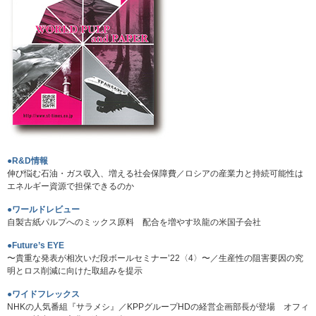
●R&D情報
伸び悩む石油・ガス収入、増える社会保障費／ロシアの産業力と持続可能性は
エネルギー資源で担保できるのか
●ワールドレビュー
自製古紙パルプへのミックス原料 配合を増やす玖龍の米国子会社
●Future’s EYE
〜貴重な発表が相次いだ段ボールセミナー’22〈4〉〜／生産性の阻害要因の究
明とロス削減に向けた取組みを提示
●ワイドフレックス
NHKの人気番組『サラメシ』／KPPグループHDの経営企画部長が登場 オフィ