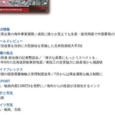
&D情報
日系企業の海外事業展開／成長に陰りが見えても生産・販売両面で中国重視の
ワールドレビュー
市況改善を目的に大型操短を実施した北米段原紙大手2社
今週の焦点
全段連 総会後の記者懇談会／「偉大な産業にもっとリスペクトを」
昨年9月の北海道胆振東部地震／東段工の災害協力に経産省から感謝状
ワイドフレックス
中国の固形廃棄物輸入管理制度改革／7月からは廃金属類も輸入制限に
EPORT
紙・板紙内需2,000万tを視野に／海外からの投資が活発化するインド
統計と市況
板紙
ドイツ市況
紙・板紙、古紙