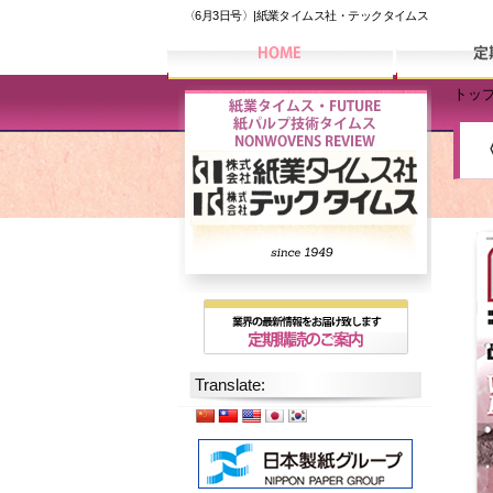
〈6月3日号〉|紙業タイムス社・テックタイムス
トッ
Translate: