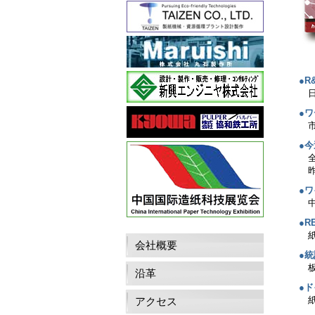
●R
●
●
●
●R
会社概要
●
沿革
●
アクセス