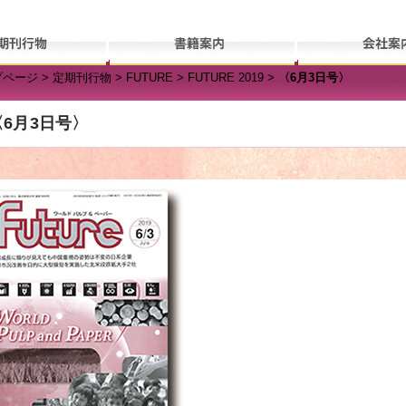
プページ
>
定期刊行物
>
FUTURE
>
FUTURE 2019
>
〈6月3日号〉
〈6月3日号〉