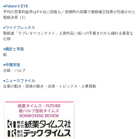
●Future’s EYE
平均の営業利益率は4％台に回復も／原燃料の高騰で価格修正効果が圧縮された
製紙決算（1）
●ワイドフレックス
製紙連「ラブレターコンテスト」入賞作品／紙への手書きだから綴れる素直な
心情
●統計と市況
紙
●中国市況
古紙・パルプ
●ニュースファイル
企業の動き・団体の動き・決算・トピックス・人事異動