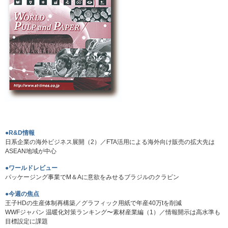
●R&D情報
日系企業の海外ビジネス展開（2）／FTA活用による海外向け販売の拡大先は
ASEAN地域が中心
●ワールドレビュー
パッケージング事業でM＆Aに意欲をみせるブラジルのクラビン
●今週の焦点
王子HDの生産体制再構築／グラフィック用紙で年産40万tを削減
WWFジャパン 温暖化対策ランキング〜素材産業編（1）／情報開示は高水準も
目標設定に課題