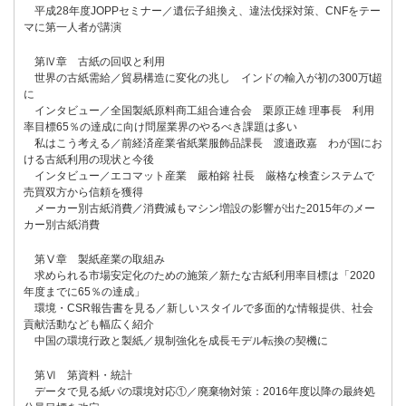
平成28年度JOPPセミナー／遺伝子組換え、違法伐採対策、CNFをテー
マに第一人者が講演
第Ⅳ章 古紙の回収と利用
世界の古紙需給／貿易構造に変化の兆し インドの輸入が初の300万t超
に
インタビュー／全国製紙原料商工組合連合会 栗原正雄 理事長 利用
率目標65％の達成に向け問屋業界のやるべき課題は多い
私はこう考える／前経済産業省紙業服飾品課長 渡邉政嘉 わが国にお
ける古紙利用の現状と今後
インタビュー／エコマット産業 嚴柏鎔 社長 厳格な検査システムで
売買双方から信頼を獲得
メーカー別古紙消費／消費減もマシン増設の影響が出た2015年のメー
カー別古紙消費
第Ⅴ章 製紙産業の取組み
求められる市場安定化のための施策／新たな古紙利用率目標は「2020
年度までに65％の達成」
環境・CSR報告書を見る／新しいスタイルで多面的な情報提供、社会
貢献活動なども幅広く紹介
中国の環境行政と製紙／規制強化を成長モデル転換の契機に
第Ⅵ 第資料・統計
データで見る紙パの環境対応①／廃棄物対策：2016年度以降の最終処