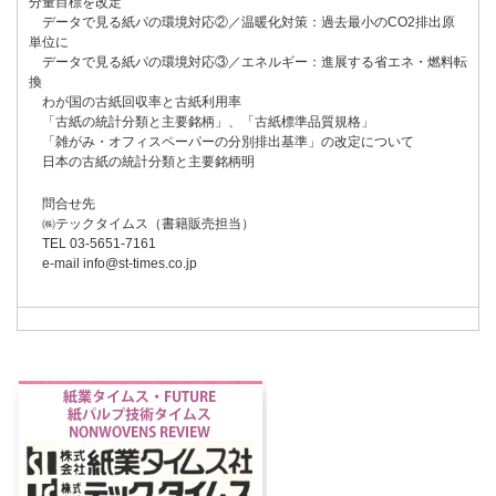
分量目標を改定
データで見る紙パの環境対応②／温暖化対策：過去最小のCO2排出原
単位に
データで見る紙パの環境対応③／エネルギー：進展する省エネ・燃料転
換
わが国の古紙回収率と古紙利用率
「古紙の統計分類と主要銘柄」、「古紙標準品質規格」
「雑がみ・オフィスペーパーの分別排出基準」の改定について
日本の古紙の統計分類と主要銘柄明
問合せ先
㈱テックタイムス（書籍販売担当）
TEL 03-5651-7161
e-mail info@st-times.co.jp