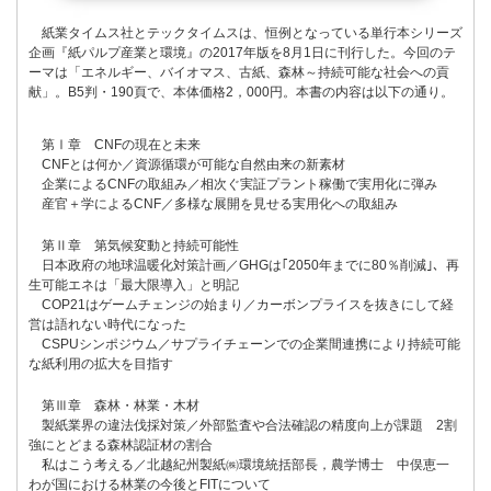
紙業タイムス社とテックタイムスは、恒例となっている単行本シリーズ
企画『紙パルプ産業と環境』の2017年版を8月1日に刊行した。今回のテ
ーマは「エネルギー、バイオマス、古紙、森林～持続可能な社会への貢
献」。B5判・190頁で、本体価格2，000円。本書の内容は以下の通り。
第Ⅰ章 CNFの現在と未来
CNFとは何か／資源循環が可能な自然由来の新素材
企業によるCNFの取組み／相次ぐ実証プラント稼働で実用化に弾み
産官＋学によるCNF／多様な展開を見せる実用化への取組み
第Ⅱ章 第気候変動と持続可能性
日本政府の地球温暖化対策計画／GHGは｢2050年までに80％削減｣、再
生可能エネは「最大限導入」と明記
COP21はゲームチェンジの始まり／カーボンプライスを抜きにして経
営は語れない時代になった
CSPUシンポジウム／サプライチェーンでの企業間連携により持続可能
な紙利用の拡大を目指す
第Ⅲ章 森林・林業・木材
製紙業界の違法伐採対策／外部監査や合法確認の精度向上が課題 2割
強にとどまる森林認証材の割合
私はこう考える／北越紀州製紙㈱環境統括部長，農学博士 中俣恵一
わが国における林業の今後とFITについて