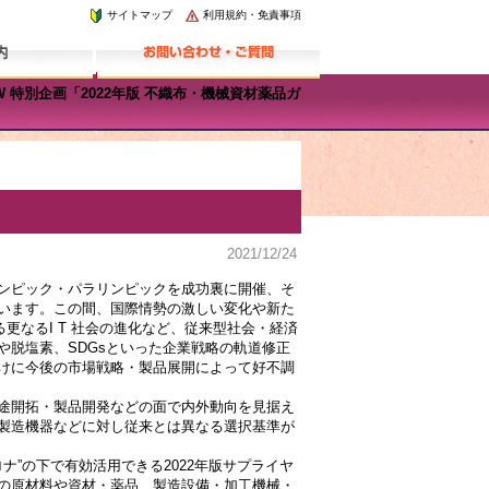
サイトマップ
利用規約・免責事項
IEW 特別企画「2022年版 不織布・機械資材薬品ガ
2021/12/24
ンピック・パラリンピックを成功裏に開催、そ
います。この間、国際情勢の激しい変化や新た
更なるI T 社会の進化など、従来型社会・経済
脱塩素、SDGsといった企業戦略の軌道修正
けに今後の市場戦略・製品展開によって好不調
途開拓・製品開発などの面で内外動向を見据え
製造機器などに対し従来とは異なる選択基準が
ロナ”の下で有効活用できる2022年版サプライヤ
の原材料や資材・薬品、製造設備・加工機械・