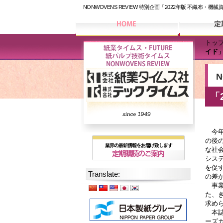
NONWOVENS REVIEW 特別企画「2022年版 不織布
トッ
イド
N
「
今年
の後
な社
シス
を促
Translate:
の差
事業
た、
求め
本誌V
ーズ