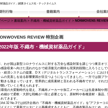
・機械資材薬品ガイド」|紙業タイムス社・テックタイムス
プページ
>
書籍案内
>
不織布・機械資材薬品ガイド
>
NONWOVENS REV
」
ONWOVENS REVIEW 特別企画
2022年版 不織布・機械資材薬品ガイド」
、わが国は新型コロナウイルスに対する万全な感染対策を講じつつ東京オリ
の感染収束へ向けた流れのなかで経済復元の期待も現実的段階に入ろうとして
会・経済システムの提案、D X（デジタルトランスフォーメーション）における
テムの見直しを迫る影響要因が目立つようになってきました。一方では脱プラや
す動きも強まっています。世界的に成長素材と言われる不織布ですが、それだ
が開いていくと考えられます。
環境の大変動時代を迎え、不織布メーカーや加工メーカーには生産体制や用
きめ細かで柔軟・大胆な戦略が一段と必要となり、原材料や各種資材・薬品、
られてきます。
ol.32 No.3では好評企画の『不織布・機械資材薬品ガイド』を“アフターコ
ガイドとして最新データにより再構成するとともに、不織布製品をはじめ、そ