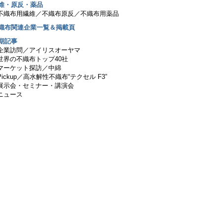
繊維・原反・薬品
不織布用繊維／不織布原反／不織布用薬品
不織布関連企業一覧＆掲載頁
期記事
企業訪問／アイリスオーヤマ
世界の不織布トップ40社
マーケット探訪／中綿
Pickup／高水解性不織布“テクセル F3”
展示会・セミナー・講演会
ニュース