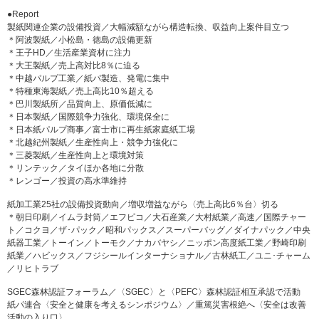
●Report
製紙関連企業の設備投資／大幅減額ながら構造転換、収益向上案件目立つ
＊阿波製紙／小松島・徳島の設備更新
＊王子HD／生活産業資材に注力
＊大王製紙／売上高対比8％に迫る
＊中越パルプ工業／紙パ製造、発電に集中
＊特種東海製紙／売上高比10％超える
＊巴川製紙所／品質向上、原価低減に
＊日本製紙／国際競争力強化、環境保全に
＊日本紙パルプ商事／富士市に再生紙家庭紙工場
＊北越紀州製紙／生産性向上・競争力強化に
＊三菱製紙／生産性向上と環境対策
＊リンテック／タイほか各地に分散
＊レンゴー／投資の高水準維持
紙加工業25社の設備投資動向／増収増益ながら〈売上高比6％台〉切る
＊朝日印刷／イムラ封筒／エフピコ／大石産業／大村紙業／高速／国際チャー
ト／コクヨ／ザ･パック／昭和パックス／スーパーバッグ／ダイナパック／中央
紙器工業／トーイン／トーモク／ナカバヤシ／ニッポン高度紙工業／野崎印刷
紙業／ハビックス／フジシールインターナショナル／古林紙工／ユニ･チャーム
／リヒトラブ
SGEC森林認証フォーラム／〈SGEC〉と〈PEFC〉森林認証相互承認で活動
紙パ連合〈安全と健康を考えるシンポジウム〉／重篤災害根絶へ〈安全は改善
活動の入り口〉