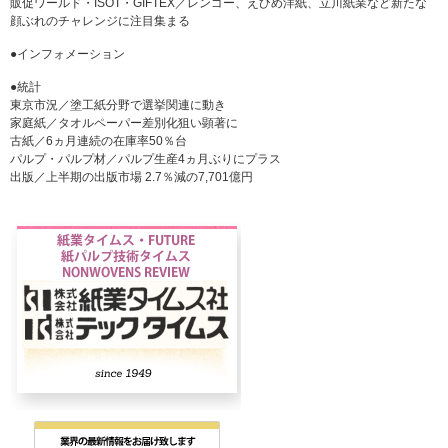
販促ワールド・ISOT・GIFTEX／レンゴー、えひめ洋紙、立川紙業など新たな
顔ぶれのチャレンジに注目集まる
●インフォメーション
●統計
東京市況／塗工紙分野で選挙関連に動き
家庭紙／タオルペーパー差別化狙い顕著に
古紙／6ヵ月連続の在庫率50％台
パルプ・パルプ材／パルプ生産4ヵ月ぶりにプラス
出版／上半期の出版市場 2.7％減の7,701億円