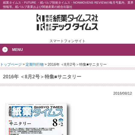
紙業タイムス・FUTURE ・紙パルプ技術タイムス・NONWOVENS REVIEWの毎月号案内、業界
情報等。紙パルプ産業および関連産業の総合出版社
スマートフォンサイト
MENU
トップページ
>
定期刊行物
>
2016年 ＜8月2号＞特集■サニタリー
2016年 ＜8月2号＞特集■サニタリー
2016/08/12