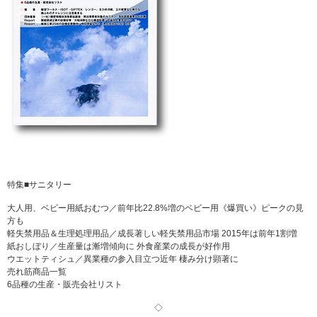
特集■サニタリー
大人用、ベビー用紙おむつ／前年比22.8%増のベビー用《爆買い》ピークの見
方も
軽失禁用品＆生理処理用品／成長著しい軽失禁用品市場 2015年は前年1割増
紙おしぼり／生産量は漸増傾向に 外食産業の成長が好作用
ウエットティシュ／異業種の参入目立つ近年 棲み分け顕著に
売れ筋商品一覧
6品種の生産・販売会社リスト
◇