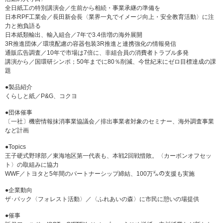
全日紙工の特別講演会／生前から相続・事業承継の準備を
日本RPF工業会／長田新会長〈業界一丸でイメージ向上・安全教育活動〉に注
力と抱負語る
日本紙類輸出、輸入組合／7年で3.4倍増の海外展開
3R推進団体／環境配慮の容器包装3R推進と連携強化の情報発信
通販広告調査／10年で市場は7倍に、非組合員の消費者トラブル多発
講演から／国環研シンポ；50年までに80％削減、今世紀末にゼロ目標達成の課
題
●製品紹介
くらしと紙／P&G、コクヨ
●団体催事
〔一社〕機密情報抹消事業協議会／排出事業者対象のセミナー、海外調査事業
など計画
●Topics
王子硬式野球部／東海地区第一代表も、本戦2回戦惜敗。〈カーボンオフセッ
ト〉の取組みに協力
WWF／トヨタと5年間のパートナーシップ締結、100万㌦の支援も実施
●企業動向
ザ･パック〈フォレスト活動〉／〈ふれあいの森〉に市民に憩いの場提供
●催事