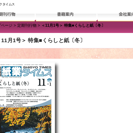
ックタイムス
プページ
>
定期刊行物
>
＜11月1号＞ 特集■くらしと紙〔冬〕
＜11月1号＞ 特集■くらしと紙〔冬〕