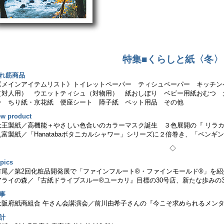
特集■くらしと紙〈冬〉
売れ筋商品
《メインアイテムリスト》トイレットペーパー ティシュペーパー キッチン
（対人用） ウエットティシュ（対物用） 紙おしぼり ベビー用紙おむつ 
ン ちり紙・京花紙 便座シート 障子紙 ペット用品 その他
w product
大王製紙／高機能＋やさしい色合いのカラーマスク誕生 ３色展開の『 リラカ
丸富製紙／「Hanatabaボタニカルシャワー」シリーズに２倍巻き、「ペン
◇
pics
竹尾／第2回化粧品開発展で「ファインフルート®・ファインモールド®」を紹
アライの森／『古紙ドライブスルー®ユーカリ』目標の30号店、新たな歩みの3
事
大阪府紙商組合 午さん会講演会／前川由希子さんの『今こそ求められるメン
計