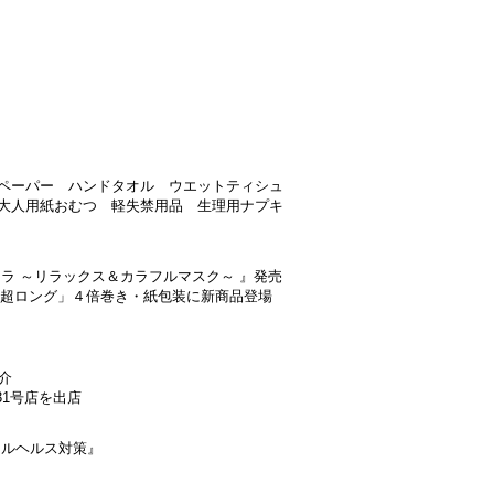
ペーパー ハンドタオル ウエットティシュ
大人用紙おむつ 軽失禁用品 生理用ナプキ
ラ ～リラックス＆カラフルマスク～ 』発売
ギン超ロング」４倍巻き・紙包装に新商品登場
介
1号店を出店
タルヘルス対策』