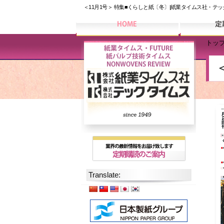
＜11月1号＞ 特集■くらしと紙〔冬〕|紙業タイムス社・テ
トッ
Translate: