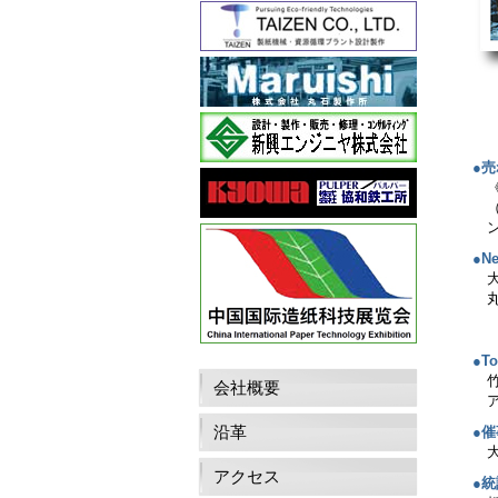
●
●Ne
●To
会社概要
沿革
●催
アクセス
●統