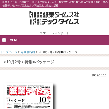
紙業タイムス・FUTURE ・紙パルプ技術タイムス・NONWOVENS REVIEWの毎月号案内、業界
情報等。紙パルプ産業および関連産業の総合出版社
スマートフォンサイト
MENU
トップページ
>
定期刊行物
>
＜10月2号＞特集■パッケージ
＜10月2号＞特集■パッケージ
2019/10/16