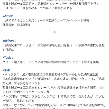
東日本段ボール工業組合／第26回セミナーより〜「外国人技能実習制度」
「TFP向上」「働き方改革」での事例に着実な成果も
●Articl
e
「紙でできることは紙で。」─日本製紙グループのパッケージ戦略
野田貴治（日本製紙）
◇
●総会から
日紙商関東ブロック会／千葉地区の早急な復旧を願う 印刷業界の柔軟な発想
を模範に
●Topics
グリーン購入ネットワーク／再生紙の調達難問題でアンケート調査を実施
●催事
N＋（プラス）展／環境配慮型の高機能素材をアピールした製紙関連企業
日本印刷産業連合会／「9月印刷の月」式典を盛大に開催、4年に一度の「印刷
文化典」でも多彩なイベント
西日本段ボール工業組合セミナー／パワハラ防止関連法施行を控え開講 ポイ
ントは「社内コミュニケーション力」
イムラ封筒「若鳩会」講演会／元ラグビー日本代表の吉田義人さんが〈ラグビ
ーW杯〉〈挑戦〉を語る
環境デーなごや2019 」に中部商組などが出展／“20周年”は恒例の分別体験のほ