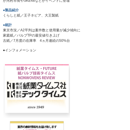
か河村市長やSKE48などがイベントに登場
●製品紹介
くらしと紙／王子ネピア、大王製紙
●統計
東京市況／A2平判は案件数と使用量が減少傾向に
家庭紙／パルプTPの最安値引き上げ
古紙／7月度の在庫率 4ヵ月連続の50%台
●インフォメーション