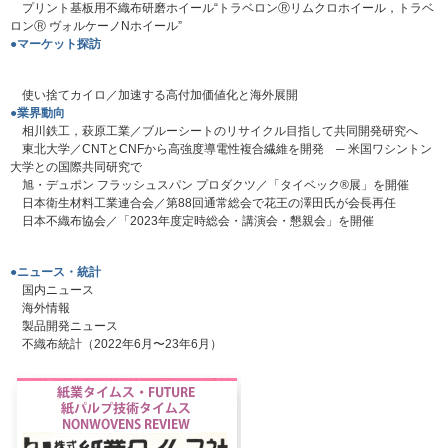
プリント基板用不織布研磨ホイール“トラベロンⓇリムクロホイール，トラベ
ロンⓇ ヴォルケーノNホイール”
●マーケット探訪
使い捨てカイロ／加速する高付加価値化と海外展開
●業界動向
相川鉄工，萩原工業／ブルーシートのリサイクル目指して共同開発研究へ
東北大学／CNTとCNFから高強度導電性複合繊維を開発 ─ 米国ワシントン
大学との国際共同研究で
旭・デュポン フラッシュスパン プロダクツ／「タイベック®展」を開催
日本衛生材料工業連合会／第88回通常総会で花王の澤田氏が会長再任
日本不織布協会／「2023年度定時総会・講演会・懇親会」を開催
●ニュース・統計
国内ニュース
海外情報
製品開発ニュース
不織布統計（2022年6月〜23年6月）