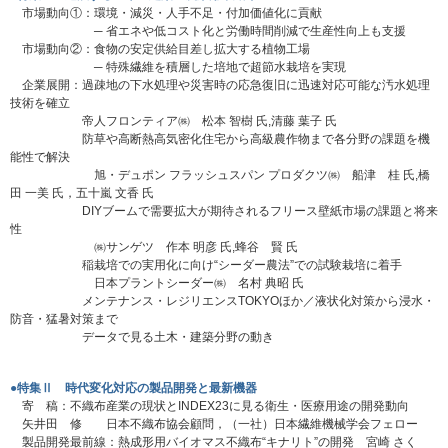
市場動向①：環境・減災・人手不足・付加価値化に貢献
─ 省エネや低コスト化と労働時間削減で生産性向上も支援
市場動向②：食物の安定供給目差し拡大する植物工場
─ 特殊繊維を積層した培地で超節水栽培を実現
企業展開：過疎地の下水処理や災害時の応急復旧に迅速対応可能な汚水処理
技術を確立
帝人フロンティア㈱ 松本 智樹 氏,清藤 葉子 氏
防草や高断熱高気密化住宅から高級農作物まで各分野の課題を機
能性で解決
旭・デュポン フラッシュスパン プロダクツ㈱ 船津 桂 氏,橋
田 一美 氏，五十嵐 文香 氏
DIYブームで需要拡大が期待されるフリース壁紙市場の課題と将来
性
㈱サンゲツ 作本 明彦 氏,蜂谷 賢 氏
稲栽培での実用化に向け“シーダー農法”での試験栽培に着手
日本プラントシーダー㈱ 名村 典昭 氏
メンテナンス・レジリエンスTOKYOほか／液状化対策から浸水・
防音・猛暑対策まで
データで見る土木・建築分野の動き
●特集Ⅱ 時代変化対応の製品開発と最新機器
寄 稿：不織布産業の現状とINDEX23に見る衛生・医療用途の開発動向
矢井田 修 日本不織布協会顧問，（一社）日本繊維機械学会フェロー
製品開発最前線：熱成形用バイオマス不織布“キナリト”の開発 宮崎 さく