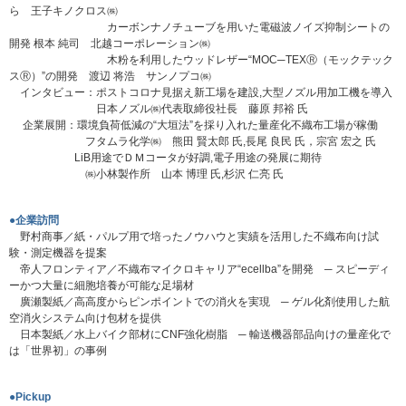
ら 王子キノクロス㈱
カーボンナノチューブを用いた電磁波ノイズ抑制シートの
開発 根本 純司 北越コーポレーション㈱
木粉を利用したウッドレザー“MOC─TEXⓇ（モックテック
スⓇ）”の開発 渡辺 将浩 サンノプコ㈱
インタビュー：ポストコロナ見据え新工場を建設,大型ノズル用加工機を導入
日本ノズル㈱代表取締役社長 藤原 邦裕 氏
企業展開：環境負荷低減の“大垣法”を採り入れた量産化不織布工場が稼働
フタムラ化学㈱ 熊田 賢太郎 氏,長尾 良民 氏，宗宮 宏之 氏
LiB用途でＤＭコータが好調,電子用途の発展に期待
㈱小林製作所 山本 博理 氏,杉沢 仁亮 氏
●企業訪問
野村商事／紙・パルプ用で培ったノウハウと実績を活用した不織布向け試
験・測定機器を提案
帝人フロンティア／不織布マイクロキャリア“ecellba”を開発 ─ スピーディ
ーかつ大量に細胞培養が可能な足場材
廣瀬製紙／高高度からピンポイントでの消火を実現 ─ ゲル化剤使用した航
空消火システム向け包材を提供
日本製紙／水上バイク部材にCNF強化樹脂 ─ 輸送機器部品向けの量産化で
は「世界初」の事例
●Pickup