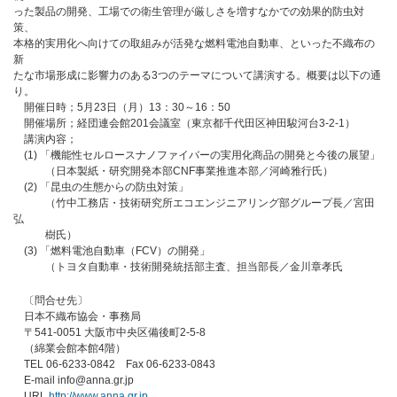
った製品の開発、工場での衛生管理が厳しさを増すなかでの効果的防虫対
策、
本格的実用化へ向けての取組みが活発な燃料電池自動車、といった不織布の
新
たな市場形成に影響力のある3つのテーマについて講演する。概要は以下の通
り。
開催日時；5月23日（月）13：30～16：50
開催場所；経団連会館201会議室（東京都千代田区神田駿河台3-2-1）
講演内容；
(1) 「機能性セルロースナノファイバーの実用化商品の開発と今後の展望」
（日本製紙・研究開発本部CNF事業推進本部／河崎雅行氏）
(2) 「昆虫の生態からの防虫対策」
（竹中工務店・技術研究所エコエンジニアリング部グループ長／宮田
弘
樹氏）
(3) 「燃料電池自動車（FCV）の開発」
（トヨタ自動車・技術開発統括部主査、担当部長／金川章孝氏
〔問合せ先〕
日本不織布協会・事務局
〒541-0051 大阪市中央区備後町2-5-8
（綿業会館本館4階）
TEL 06-6233-0842 Fax 06-6233-0843
E-mail info@anna.gr.jp
URL
http://www.anna.gr.jp