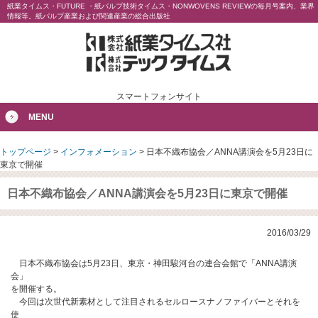
紙業タイムス・FUTURE ・紙パルプ技術タイムス・NONWOVENS REVIEWの毎月号案内、業界
情報等。紙パルプ産業および関連産業の総合出版社
スマートフォンサイト
MENU
トップページ
>
インフォメーション
>
日本不織布協会／ANNA講演会を5月23日に
東京で開催
日本不織布協会／ANNA講演会を5月23日に東京で開催
2016/03/29
日本不織布協会は5月23日、東京・神田駿河台の連合会館で「ANNA講演
会」
を開催する。
今回は次世代新素材として注目されるセルロースナノファイバーとそれを
使