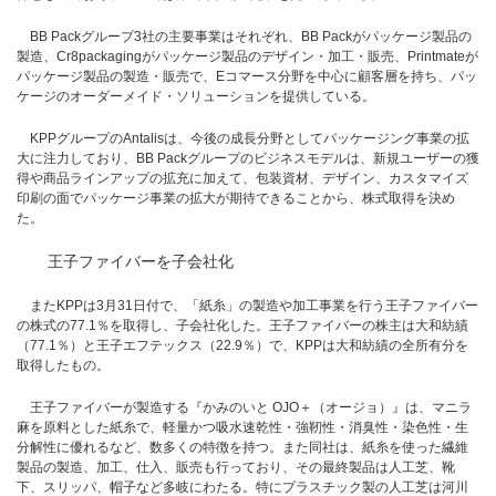
BB Packグループ3社の主要事業はそれぞれ、BB Packがパッケージ製品の
製造、Cr8packagingがパッケージ製品のデザイン・加工・販売、Printmateが
パッケージ製品の製造・販売で、Eコマース分野を中心に顧客層を持ち、パッ
ケージのオーダーメイド・ソリューションを提供している。
KPPグループのAntalisは、今後の成長分野としてパッケージング事業の拡
大に注力しており、BB Packグループのビジネスモデルは、新規ユーザーの獲
得や商品ラインアップの拡充に加えて、包装資材、デザイン、カスタマイズ
印刷の面でパッケージ事業の拡大が期待できることから、株式取得を決め
た。
王子ファイバーを子会社化
またKPPは3月31日付で、「紙糸」の製造や加工事業を行う王子ファイバー
の株式の77.1％を取得し、子会社化した。王子ファイバーの株主は大和紡績
（77.1％）と王子エフテックス（22.9％）で、KPPは大和紡績の全所有分を
取得したもの。
王子ファイバーが製造する『かみのいと OJO＋（オージョ）』は、マニラ
麻を原料とした紙糸で、軽量かつ吸水速乾性・強靭性・消臭性・染色性・生
分解性に優れるなど、数多くの特徴を持つ。また同社は、紙糸を使った繊維
製品の製造、加工、仕入、販売も行っており、その最終製品は人工芝、靴
下、スリッパ、帽子など多岐にわたる。特にプラスチック製の人工芝は河川