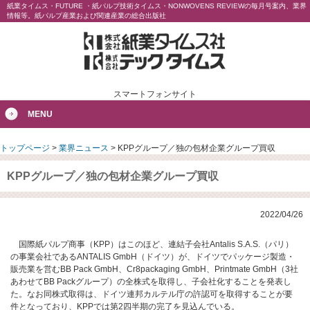
紙業タイムス・FUTURE ・紙パルプ技術タイムス・NONWOVENS REVIEWの毎月号案内、業界
情報等。紙パルプ産業および関連産業の総合出版社
スマートフォンサイト
MENU
トップページ
>
業界ニュース
>
KPPグループ／独の包材企業グループ買収
KPPグループ／独の包材企業グループ買収
2022/04/26
国際紙パルプ商事（KPP）はこのほど、連結子会社Antalis S.A.S.（パリ）
の事業会社であるANTALIS GmbH（ドイツ）が、ドイツでパッケージ製造・
販売業を営むBB Pack GmbH、Cr8packaging GmbH、Printmate GmbH（3社
あわせてBB Packグループ）の全株式を取得し、子会社化することを発表し
た。なお同株式取得は、ドイツ連邦カルテル庁の許認可を取得することが要
件となっており、KPPでは第2四半期の完了を見込んでいる。