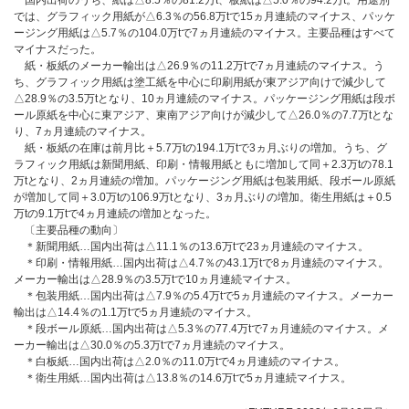
国内出荷のうち、紙は△8.5％の81.2万t、板紙は△5.0％の94.2万t。用途別
では、グラフィック用紙が△6.3％の56.8万tで15ヵ月連続のマイナス、パッケ
ージング用紙は△5.7％の104.0万tで7ヵ月連続のマイナス。主要品種はすべて
マイナスだった。
紙・板紙のメーカー輸出は△26.9％の11.2万tで7ヵ月連続のマイナス。う
ち、グラフィック用紙は塗工紙を中心に印刷用紙が東アジア向けで減少して
△28.9％の3.5万tとなり、10ヵ月連続のマイナス。パッケージング用紙は段ボ
ール原紙を中心に東アジア、東南アジア向けが減少して△26.0％の7.7万tとな
り、7ヵ月連続のマイナス。
紙・板紙の在庫は前月比＋5.7万tの194.1万tで3ヵ月ぶりの増加。うち、グ
ラフィック用紙は新聞用紙、印刷・情報用紙ともに増加して同＋2.3万tの78.1
万tとなり、2ヵ月連続の増加。パッケージング用紙は包装用紙、段ボール原紙
が増加して同＋3.0万tの106.9万tとなり、3ヵ月ぶりの増加。衛生用紙は＋0.5
万tの9.1万tで4ヵ月連続の増加となった。
〔主要品種の動向〕
＊新聞用紙…国内出荷は△11.1％の13.6万tで23ヵ月連続のマイナス。
＊印刷・情報用紙…国内出荷は△4.7％の43.1万tで8ヵ月連続のマイナス。
メーカー輸出は△28.9％の3.5万tで10ヵ月連続マイナス。
＊包装用紙…国内出荷は△7.9％の5.4万tで5ヵ月連続のマイナス。メーカー
輸出は△14.4％の1.1万tで5ヵ月連続のマイナス。
＊段ボール原紙…国内出荷は△5.3％の77.4万tで7ヵ月連続のマイナス。メ
ーカー輸出は△30.0％の5.3万tで7ヵ月連続のマイナス。
＊白板紙…国内出荷は△2.0％の11.0万tで4ヵ月連続のマイナス。
＊衛生用紙…国内出荷は△13.8％の14.6万tで5ヵ月連続マイナス。