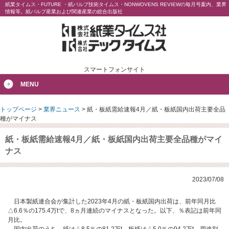
紙業タイムス・FUTURE ・紙パルプ技術タイムス・NONWOVENS REVIEWの毎月号案内、業界
情報等。紙パルプ産業および関連産業の総合出版社
スマートフォンサイト
MENU
トップページ
>
業界ニュース
>
紙・板紙需給速報4月／紙・板紙国内出荷主要全品
種がマイナス
紙・板紙需給速報4月／紙・板紙国内出荷主要全品種がマイ
ナス
2023/07/08
日本製紙連合会が集計した2023年4月の紙・板紙国内出荷は、前年同月比
△6.6％の175.4万tで、8ヵ月連続のマイナスとなった。以下、％表記は前年同
月比。