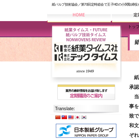
紙パルプ技術協会／第70回定時総会で王子HDの小関取締役
トッ
紙パ
承認
当
事を
Translate:
致で
和文
ぞれ