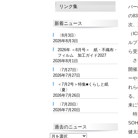
リンク集
バー
の8
新着ニュース
次、
（IC
〈8月3日〉
2026年8月3日
ルプ
2026年 ＜8月号＞ 紙・不織布・
ら受
フィルム 加工ガイド2027
さて
2026年8月1日
開催
〈7月27日〉
2026年7月27日
ーや
＜7月2号＞特集■くらしと紙
れら
〈夏〉
2026年7月26日
る。
〈7月20日〉
来に
2026年7月20日
特別
SO
過去のニュース
健太
過