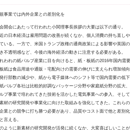
事業では内外企業との差別化を
開会にあたって行われた小関理事長挨拶の大要は以下の通り。
近の日本経済は雇用問題の改善が続くなか、個人消費の持ち直しや
ている。一方で、米国トランプ政権の通商政策による影響や英国の
き不透明感など、今後の海外経済の動きに注意する必要がある。
われの紙パルプ産業に目を向けると、紙・板紙の2016年国内需要
板紙は食品用途や通販・宅配向けの需要の伸びに支えられ増加傾向
発行部数の減少や、紙から電子媒体へのシフト等で国内需要の低下
紙パルプ各社は比較的好調なパッケージ分野や家庭紙分野の拡大、
ルプ事業で培われてきた技術を活かした電気事業への参入、そして
素材の研究開発や事業化に向けた取組みを強化してきた。これらの
企業との競争に打ち勝つ必要があり、品質やコスト面で他と差別化
と言える。
ように新素材の研究開発が活発に続くなか、大変喜ばしいことが