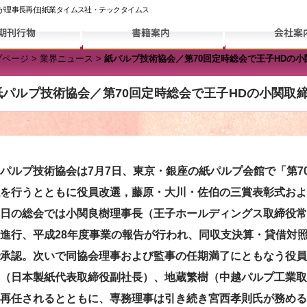
が理事長再任|紙業タイムス社・テックタイムス
プページ
>
業界ニュース
>
紙パルプ技術協会／第70回定時総会で王子HDの
紙パルプ技術協会／第70回定時総会で王子HDの小関取
ルプ技術協会は7月7日、東京・銀座の紙パルプ会館で「第7
を行うとともに役員改選，藤原・大川・佐伯の三賞表彰式およ
日の総会では小関良樹理事長（王子ホールディングス取締役常
進行、平成28年度事業の報告が行われ、同収支決算・貸借対
承認。次いで同協会理事および監事の任期満了にともなう役員
（日本製紙代表取締役副社長）、地蔵繁樹（中越パルプ工業取
再任されるとともに、専務理事は引き続き宮西孝則氏が務める