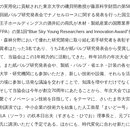
の実用化に貢献された東京大学の磯貝明教授が藤原科学財団の第5
3回紙パルプ研究発表会でナノセルロースに関する発表を行った国
王子ホールディングスの酒井紅の両氏が木材・製紙産業の国際業界
FPA）の第1回“Blue Sky Young Researchers and Innovati
・森林分野において優れた研究開発に取り組む若手研究者を表彰す
賞者はたった3名であり、うち2名が紙パルプ研究発表会から受賞
、当協会はこの1年精力的に活動してきた。昨年10月の年次大会
。また紙パルプ研究発表会や、製紙・パルプ・省エネ・計装の各セ
大学・研究機関にも参加いただき、新しい技術や設備、それらを活
の場に参加し活発な議論を交わすことで、知識を増やすだけでなく
そして当協会は今年が創立70周年にあたることから、年次大会では
繋ぐイノベーション技術を目指して』をテーマに、さいたま市大宮
講演では、中小企業の技術力を結集した人工衛星『まいどー号』
HLA（ソーラ）の杦本日出夫（すぎもと・ひでお）理事長と、元プ
氏に講演いただく予定である。ほかにも、時代変化に合わせ新たにセ