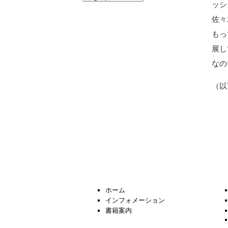
ッシ
去
の
佐々
ニ
ュ
もっ
ー
展し
ス
なの
（以
ホーム
インフォメーション
書籍案内