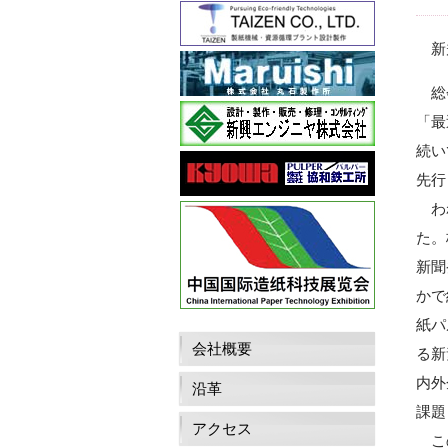
新規
総会
「最
続い
先行
われ
た。
新聞
かで
紙パ
会社概要
る新
内外
沿革
課題
アクセス
この