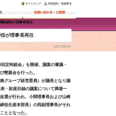
サイトマップ
利用規約・免責事項
小関取締役が理事長再任
締役が理事長再任
2017/08/10
0回定時総会」を開催、議案の審議・
び懇親会を行った。
務グループ経営委員）が議長となり議
照表・財産目録の議案について満場一
改選が行われ、小関理事長および山崎
締役生産本部長）の両副理事長がそれ
こととなった。