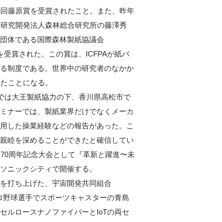
8回藤原賞を受賞されたこと。また、昨年
立研究開発法人森林総合研究所の藤澤秀
団体である国際森林製紙協議会
on Award”を受賞された。この賞は、ICFPAが紙パ
る制度である。世界中の研究者のなかか
したことになる。
では大王製紙協力の下、香川県高松市で
ミナーでは、製紙業界だけでなくメーカ
用した操業経験などの報告があった。こ
親睦を深めることができたと確信してい
70周年記念大会として『革新と躍進〜未
ソニックシティで開催する。
を打ち上げた、宇宙開発共同組合
ロ野球選手でスポーツキャスターの青島
ルロースナノファイバーとIoTの両セ