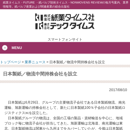
紙業タイムス・FUTURE ・紙パルプ技術タイムス・NONWOVENS REVIEWの毎月号案内、業界
情報等。紙パルプ産業および関連産業の総合出版社
スマートフォンサイト
MENU
トップページ
>
業界ニュース
>
日本製紙／物流中間持株会社を設立
日本製紙／物流中間持株会社を設立
2017/08/10
日本製紙は6月29日、グループの主要物流子会社である日本製紙物流、南光
運輸、旭新運輸の持株会社として、新たに日本製紙100％子会社の日本製紙ロ
ジスティクス㈱を設立した。
日本製紙グループの物流は、全国の工場の製品・資材輸送を中心に、地域
ブロック毎に物流子会社が担当してきた。旭新運輸は北海道、南光運輸は東
北、日本製紙物流は関東から九州までをカバーしていたが、今後は日本製紙