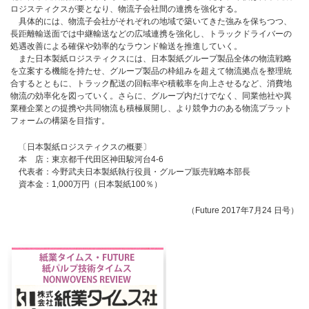
ロジスティクスが要となり、物流子会社間の連携を強化する。
具体的には、物流子会社がそれぞれの地域で築いてきた強みを保ちつつ、
長距離輸送面では中継輸送などの広域連携を強化し、トラックドライバーの
処遇改善による確保や効率的なラウンド輸送を推進していく。
また日本製紙ロジスティクスには、日本製紙グループ製品全体の物流戦略
を立案する機能を持たせ、グループ製品の枠組みを超えて物流拠点を整理統
合するとともに、トラック配送の回転率や積載率を向上させるなど、消費地
物流の効率化を図っていく。さらに、グループ内だけでなく、同業他社や異
業種企業との提携や共同物流も積極展開し、より競争力のある物流プラット
フォームの構築を目指す。
〔日本製紙ロジスティクスの概要〕
本 店：東京都千代田区神田駿河台4-6
代表者：今野武夫日本製紙執行役員・グループ販売戦略本部長
資本金：1,000万円（日本製紙100％）
（Future 2017年7月24 日号）