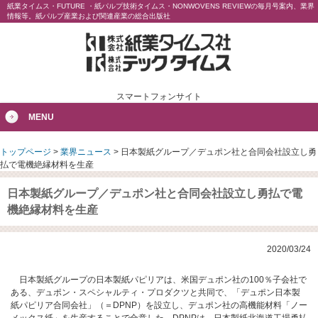
紙業タイムス・FUTURE ・紙パルプ技術タイムス・NONWOVENS REVIEWの毎月号案内、業界
情報等。紙パルプ産業および関連産業の総合出版社
スマートフォンサイト
MENU
トップページ
>
業界ニュース
>
日本製紙グループ／デュポン社と合同会社設立し勇
払で電機絶縁材料を生産
日本製紙グループ／デュポン社と合同会社設立し勇払で電
機絶縁材料を生産
2020/03/24
日本製紙グループの日本製紙パピリアは、米国デュポン社の100％子会社で
ある、デュポン・スペシャルティ・プロダクツと共同で、「デュポン日本製
紙パピリア合同会社」（＝DPNP）を設立し、デュポン社の高機能材料「ノー