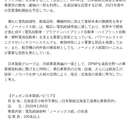
メックス紙」を生産することで合意した。DPNPは、日本製紙北海道工場勇払
事業所の敷地・建物の一部を利用し、生産設備を設置する計画。2021年度中
の営業運転開始を予定している。
優れた電気絶縁性、耐薬品性、機械特性に加えて素材本来の難燃性を有す
る「ノーメックス紙」は、幅広い電気絶縁用途に適しており、世界中で開発
が進むxEV（電気自動車・プラグインハイブリッド自動車・ハイブリッド自動
車・燃料電池自動車）を支える重要な技術となっている。パワーエレクトロ
ニクスやバッテリーシステムでも、耐熱特性により重要な部品を保護してお
り、また、航空機の内外装の構造材としても、ノーメックス紙製のハニカム
が重要な役割を果たしている。
日本製紙グループは、洋紙事業再編の一環として、DPNPを成長分野への事
業構造転換に繋げると同時に、勇払事業所の土地・設備、さらには紙加工の
技術・ノウハウを持つ人材の活用により、地元・北海道の発展に寄与してい
く考え。
【デュポン日本製紙パピリア】
所 在 地：北海道苫小牧市字勇払（日本製紙北海道工場勇払事業所内）
設 立：2020年1月6日
事業内容：電気絶縁材料「ノーメックス紙」の生産
従 業 員：100名以上