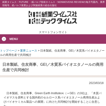
紙業タイムス・FUTURE ・紙パルプ技術タイムス・NONWOVENS REVIEWの毎月号案内、業界
情報等。紙パルプ産業および関連産業の総合出版社
スマートフォンサイト
MENU
トップページ
>
業界ニュース
>
日本製紙、住友商事、GEI／木質系バイオエタノー
ルの商用生産で共同検討
日本製紙、住友商事、GEI／木質系バイオエタノールの商用
生産で共同検討
2023/03/18
日本製紙、住友商事、Green Earth Institute㈱（＝GEI）の3社は、「木質バ
イオマスを原料とする国内初のセルロース系バイオエタノール商用生産およ
びバイオケミカル製品への展開」に向けた共同検討を開始することに合意し