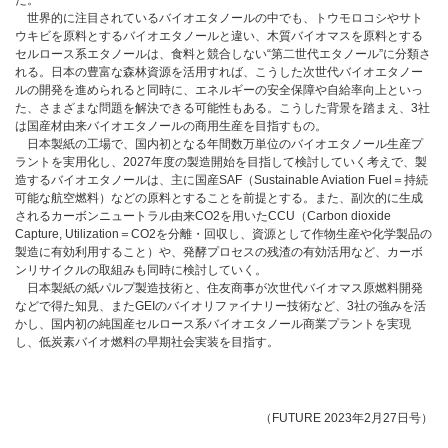
た。
世界的に注目されているバイオエタノールの中でも、トウモロコシやサト
ウキビを原料とするバイオエタノールと違い、木質バイオマスを原料とする
セルロース系エタノールは、食料と競合しない“第二世代エタノール”に分類さ
れる。日本の豊富な森林資源を活用すれば、こうした次世代バイオエタノー
ルの開発を進められると同時に、エネルギーの安全保障や自給率向上といっ
た、さまざまな問題を解決できる可能性もある。こうした背景を踏まえ、3社
は国産材由来バイオエタノールの商用生産を目指すもの。
日本製紙の工場で、国内初となる年間数万単位のバイオエタノール生産プ
ラントを実用化し、2027年度の製造開始を目指して検討していく考えで、製
造するバイオエタノールは、主に国産SAF（Sustainable Aviation Fuel＝持続
可能な航空燃料）などの原料とすることを前提とする。また、副次的に生成
されるカーボンニュートラル由来CO2を用いたCCU（Carbon dioxide
Capture, Utilization＝CO2を分離・回収し、資源として作物生産や化学製品の
製造に有効利用すること）や、発酵プロセスの残渣の有効活用など、カーボ
ンリサイクルの取組みも同時に検討していく。
日本製紙の紙パルプ製造技術と、住友商事が次世代バイオマス原燃料開発
などで得た知見、またGEIのバイオリファイナリー技術など、3社の強みを活
かし、国内初の純国産セルロース系バイオエタノール商業プラントを実現
し、低炭素バイオ燃料の早期社会実装を目指す。
（FUTURE 2023年2月27日号）