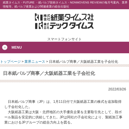
紙業タイムス・FUTURE ・紙パルプ技術タイムス・NONWOVENS REVIEWの毎月号案内、業界
情報等。紙パルプ産業および関連産業の総合出版社
スマートフォンサイト
MENU
トップページ
>
業界ニュース
>
日本紙パルプ商事／大阪紙器工業を子会社化
日本紙パルプ商事／大阪紙器工業を子会社化
2022/03/26
日本紙パルプ商事（JP）は、1月11日付で大阪紙器工業の株式を追加取得
し子会社化した。
大阪紙器工業は大阪・北摂地区の大手優良企業を主要取引先として、段ボ
ール製品を安定的に供給してきた。JPは同社の子会社化により、製紙加工事
業におけるJPグループの総合力向上を図る。