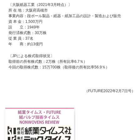
〔大阪紙器工業（2021年3月時点）〕
所 在 地：大阪府高槻市
事業内容：段ボール製品・紙器・紙加工品の設計・製造および販売
資 本 金：1,500万円
設 立：1949年
発行済株式数：30万株
従 業 員：37名
年 商：約13億円
〔JPによる株式取得状況〕
取得前の所有株式数：2万株（所有比率6.7％）
今回の取得株式数：15万700株（取得後の所有比率56.9％）
（FUTURE2022年2月7日号）