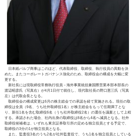
日本紙パルプ商事はこのほど、代表取締役、取締役、執行役員の異動を決
めた。またコーポレートガバナンス強化のため、取締役会の構成を大幅に変
更する。
新社長には現取締役常務執行役員－海外事業統括兼国際営業本部本部長の
渡辺昭彦氏（写真右）が4月1日付で就任し、現代取社長の野口憲三氏（写真
左）は代取会長となる。
取締役会の構成変更は6月の株主総会での承認を経て実施される。現任の取
締役は全員（9名、うち社外取締役1名）が株主総会をもって任期満了とな
り、新任1名を含む取締役6名（うち社外取締役2名）の選任を議案として上程
する。承認された場合、社内出身の取締役は8名から4名へ減員となる。社外
取締役候補者は、いずれも東京証券取引所の定める独立役員とする予定で、
取締役の3分の1が独立役員となる。
また、監査役3名のうち2名が社外監査役で、うち1名を独立役員としている