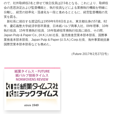
ので、社外取締役2名と併せて独立役員は計3名となる。これにより、取締役
会の意思決定および監督機能と、執行役員などによる業務執行機能を明確に
分離し、経営の効率化・迅速化を一段と進めるとともに、経営監督機能の充
実を図る。
新社長に就任する渡辺氏は1959年9月8日生まれ、東京都出身の57歳。82
年、慶応義塾大学経済学部卒業後、日本紙パルプ商事入社。09年理事、10年
執行役員、15年常務執行役員、16年取締役常務執行役員に就任。その間、
Japan Pulp & Paper Co., (H.K.) Ltd.社長、販売推進営業本部本部長、国際事
業推進本部本部長、Japan Pulp & Paper (U.S.A.) Corp.社長、海外事業統括兼
国際営業本部本部長などを務めた。
（Future 2017年2月27日号）