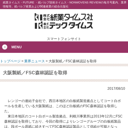
紙業タイムス・FUTURE ・紙パルプ技術タイムス・NONWOVENS REVIEWの毎月号案内、業界
情報等。紙パルプ産業および関連産業の総合出版社
スマートフォンサイト
MENU
トップページ
>
業界ニュース
>
大阪製紙／FSC森林認証を取得
大阪製紙／FSC森林認証を取得
2017/08/10
レンゴーの連結子会社で、西日本地区の白板紙製造拠点としてコート白ボ
ールを生産している大阪製紙は、このほど白板紙のFSC森林認証を取得し
た。
東日本地区のコート白ボール製造拠点、利根川事業所は2013年12月にFSC
森林認証を取得しており、今回の取得によりレンゴーグループの白板紙製品
は、段ボール原紙に続きすべてFSC森林認証製品として供給が可能となっ