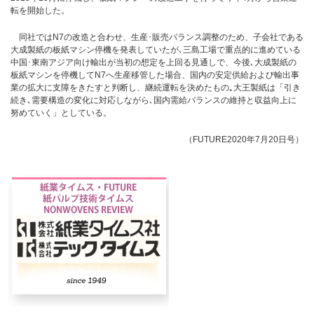
転を開始した。
同社ではN7の改造と合わせ、生産･販売バランス調整のため、子会社である
大成製紙の板紙マシン停機を発表していたが､三島工場で重点的に進めている
中国･東南アジア向け輸出が当初の想定を上回る見通しで、今後､大成製紙の
板紙マシンを停機してN7へ生産移管した場合、国内の安定供給および輸出事
業の拡大に支障をきたすと判断し、継続運転を決めたもの｡大王製紙は「引き
続き､需要構造の変化に対応しながら､国内需給バランスの維持と収益向上に
努めていく」としている。
（FUTURE2020年7月20日号）