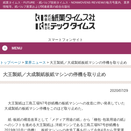
紙業タイムス・FUTURE ・紙パルプ技術タイムス・NONWOVENS REVIEWの毎月号案内、業界
情報等。紙パルプ産業および関連産業の総合出版社
スマートフォンサイト
MENU
トップページ
>
業界ニュース
>
大王製紙／大成製紙板紙マシンの停機を取り止め
大王製紙／大成製紙板紙マシンの停機を取り止め
2020/07/29
大王製紙は三島工場N7号抄紙機の板紙マシンへの改造に伴い発表していた
大成製紙の板紙マシン停機をこのほど取り止めた。
紙･板紙の構造改革として「メディア用途の紙」から「梱包･包装用途の紙｣
へのシフトを進める大王製紙は､洋紙マシンである三島工場N7号抄紙機を
2019年10月に停機し、板紙マシンへの改造工事を行って今年4月から営業運