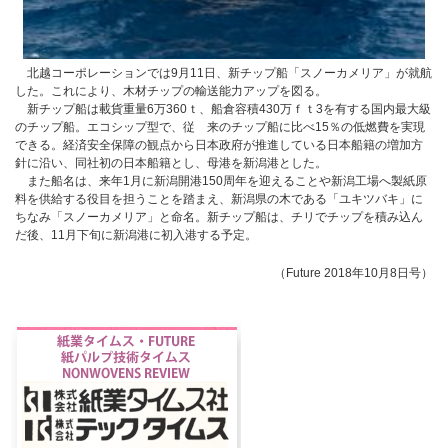
北越コーポレーションでは9月11日、新チップ船「スノーカメリア」が就航
した。これにより、木材チップの輸送能力アップを図る。
新チップ船は載貨重量6万360ｔ、船倉容積430万ｆｔ3を有する国内最大級
のチップ船。エコシップ型で、従 来のチップ船に比べ15％の低燃費を実現
できる。経済安全保障の観点から日本政府が推進している日本船籍の増加方
針に沿い、同社初の日本船籍とし、母港を新潟港とした。
また船名は、来年1月に新潟開港150周年を迎えることや新潟工場へ製紙原
料を供給する役目を担うことを踏まえ、新潟県の木である「ユキツバキ」に
ちなみ「スノーカメリア」と命名。新チップ船は、チリでチップを積み込ん
だ後、11月下旬に新潟港に初入港する予定。
（Future 2018年10月8日号）