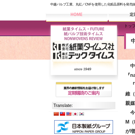
中越パルプ工業、丸紅／CNFを使用した化粧品原料を発売|
トッ
中越
『n
『n
維（
親媒
Translate:
今回
M（
が増