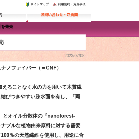
サイトマップ
利用規約・免責事項
料を発売
売
2023/07/08
ナノファイバー（＝CNF）
。
品を加えることなく水の力を用いて木質繊
と結びつきやすい疎水面を有し、「両
とオイル分散体の『nanoforest-
テナブルな植物由来原料に対する需要
産竹100％の天然繊維を使用し、用途に合