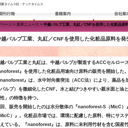
紙業タイムス社・テックタイムス
プページ
>
業界ニュース
>
中越パルプ工業、丸紅／CNFを使用した化粧品原
中越パルプ工業、丸紅／CNFを使用した化粧品原料を発
パルプ工業と丸紅は、中越パルプが製造するACCセルロース
anoforest』を使用した化粧品用途向け原料の販売を開始した
anoforest』は、水中対向衝突法（ACC法）により、薬
パルプ）を微細化したCNF。水と結びつきやすい親水面と油
性」の特徴を持つ。
、販売を開始したのは水分散体の『nanoforest-S（MicC）』
MicC）』。化粧品市場では、環境に配慮した原料、特にサス
えている。『nanoforest』は、原料に未利用竹材を含む国