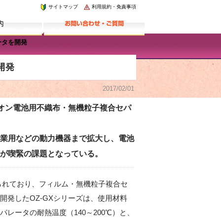
サイトマップ
利用規約・免責事項
ータを開発
開発
2017/02/01
オン電池用不織布・無機粒子複合セパ
業用などの動力機器まで拡大し、電池
が喫緊の課題となっている。
められており、フィルム・無機粒子複合セ
発したOZ-GXシリーズは、使用材料
レータの耐熱温度（140～200℃）と、