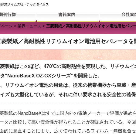
|紙業タイムス社・テックタイムス
プページ
>
業界ニュース
>
三菱製紙／高耐熱性リチウムイオン電池用セパレ
三菱製紙／高耐熱性リチウムイオン電池用セパレータを
製紙はこのほど、470℃の高耐熱性を実現した、リチウムイ
タ“NanoBaseX OZ-GXシリーズ”を開発した。
、リチウムイオン電池の用途は、従来の携帯機器から車載・産
イズも大型化しているが、それに伴い要求される安全性の確保
製紙のNanoBaseXはすでに国内外の電池メーカーで評価が進
ータと比較して高い安全性が得られることが確認されている。今回開
面的に見直すことにより、広く使われているフィルム・無機複合セパ