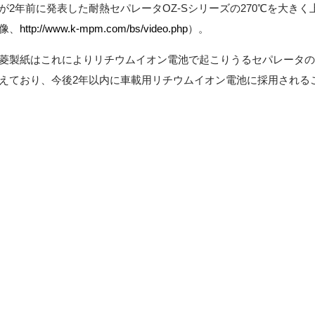
が2年前に発表した耐熱セパレータOZ-Sシリーズの270℃を大きく
像、
http://www.k-mpm.com/bs/video.php
）。
製紙はこれによりリチウムイオン電池で起こりうるセパレータの
えており、今後2年以内に車載用リチウムイオン電池に採用される