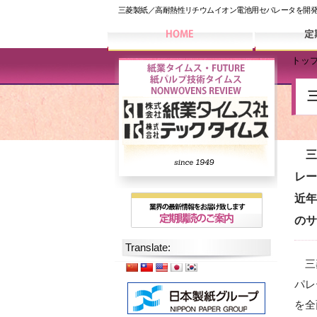
三菱製紙／高耐熱性リチウムイオン電池用セパレータを開発
トッ
三菱
レー
近年
のサ
Translate:
三菱
パレ
を全