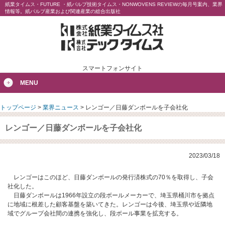
紙業タイムス・FUTURE ・紙パルプ技術タイムス・NONWOVENS REVIEWの毎月号案内、業界
情報等。紙パルプ産業および関連産業の総合出版社
スマートフォンサイト
MENU
トップページ
>
業界ニュース
>
レンゴー／日藤ダンボールを子会社化
レンゴー／日藤ダンボールを子会社化
2023/03/18
レンゴーはこのほど、日藤ダンボールの発行済株式の70％を取得し、子会
社化した。
日藤ダンボールは1966年設立の段ボールメーカーで、埼玉県桶川市を拠点
に地域に根差した顧客基盤を築いてきた。レンゴーは今後、埼玉県や近隣地
域でグループ会社間の連携を強化し、段ボール事業を拡充する。