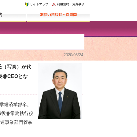
サイトマップ
利用規約・免責事項
2020/03/24
氏（写真）が代
長兼CEOとな
大学経済学部卒。
締役兼常務執行役
関連事業部門管掌