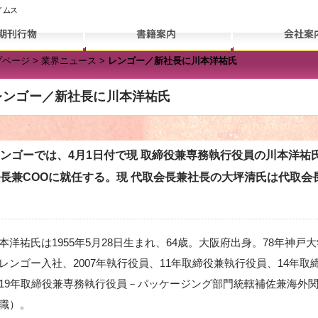
イムス
プページ
>
業界ニュース
>
レンゴー／新社長に川本洋祐氏
レンゴー／新社長に川本洋祐氏
ゴーでは、4月1日付で現 取締役兼専務執行役員の川本洋祐
長兼COOに就任する。現 代取会長兼社長の大坪清氏は代取会
洋祐氏は1955年5月28日生まれ、64歳。大阪府出身。78年神戸
レンゴー入社、2007年執行役員、11年取締役兼執行役員、14年取
19年取締役兼専務執行役員－パッケージング部門統轄補佐兼海外
職）。