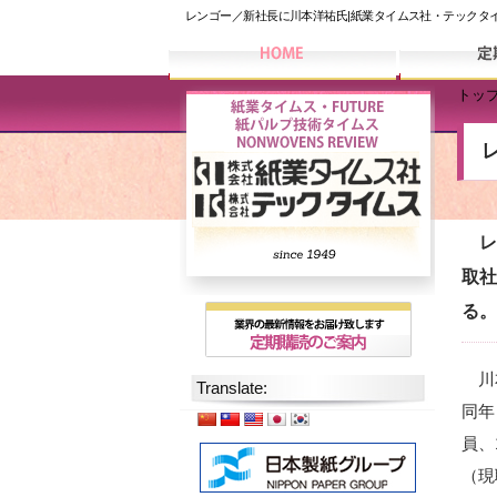
レンゴー／新社長に川本洋祐氏|紙業タイムス社・テックタ
トッ
レン
取社
る。
川本
Translate:
同年
員、
（現