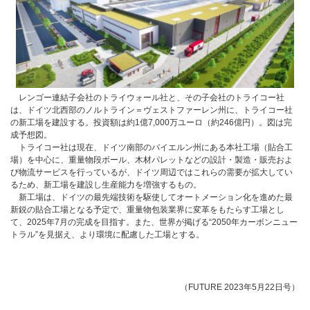
レンゴー連結子会社のトライウォール社と、その子会社のトライコー社
は、ドイツ北西部のノルトライン＝ヴェストファーレン州に、トライコー社
の新工場を建設する。投資額は約1億7,000万ユーロ（約246億円）。図は完
成予想図。
トライコー社は現在、ドイツ南部のバイエルン州にある本社工場（貼合工
場）を中心に、重量物段ボール、木材パレットなどの設計・製造・販売およ
び物流サービスを行っているが、ドイツ周辺ではこれらの需要が拡大してい
るため、新工場を建設し生産能力を増強するもの。
新工場は、ドイツの最先端技術を駆使してオートメーション化を進めた最
新鋭の貼合工場となる予定で、重量物包装業界に変革をもたらす工場とし
て、2025年7月の完成を目指す。また、世界が掲げる“2050年カーボンニュー
トラル”を見据え、より環境に配慮した工場とする。
（FUTURE 2023年5月22日号）