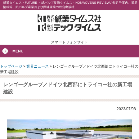
紙業タイムス・FUTURE ・紙パルプ技術タイムス・NONWOVENS REVIEWの毎月号案内、業界
情報等。紙パルプ産業および関連産業の総合出版社
スマートフォンサイト
MENU
トップページ
>
業界ニュース
>
レンゴーグループ／ドイツ北西部にトライコー社の
新工場建設
レンゴーグループ／ドイツ北西部にトライコー社の新工場
建設
2023/07/08