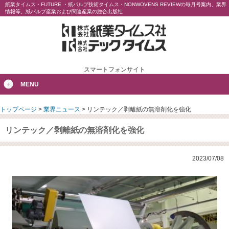
紙業タイムス・FUTURE ・紙パルプ技術タイムス・NONWOVENS REVIEWの毎月号案内、業界
情報等。紙パルプ産業および関連産業の総合出版社
スマートフォンサイト
MENU
トップページ
>
業界ニュース
>
リンテック／剥離紙の無溶剤化を強化
リンテック／剥離紙の無溶剤化を強化
2023/07/08