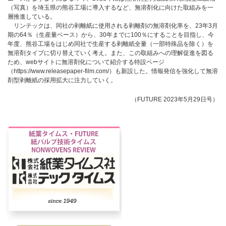
（写真）を埼玉県の熊谷工場に導入するなど、無溶剤化に向けた取組みを一
層推進している。
リンテックは、同社の剥離紙に使用される剥離剤の無溶剤化率を、23年3月
期の64％（生産量ベース）から、30年までに100％にすることを目指し、今
年度、熊谷工場をはじめ同社で生産する剥離紙全量（一部特殊品を除く）を
無溶剤タイプに切り替えていく考え。また、この取組みへの理解促進を図る
ため、webサイトに無溶剤化について紹介する特設ページ
（https://www.releasepaper-film.com/）も新設した。情報発信を強化して無溶
剤型剥離紙の採用拡大に注力していく。
（FUTURE 2023年5月29日号）