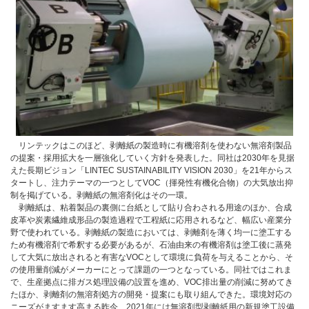
リンテックはこのほど、剥離紙の製造時に有機溶剤を使わない無溶剤製品
の提案・採用拡大を一層強化していく方針を発表した。同社は2030年を見据
えた長期ビジョン「LINTEC SUSTAINABILITY VISION 2030」を21年からス
タートし、注力テーマの一つとしてVOC（揮発性有機化合物）の大気放出抑
制を掲げている。剥離紙の無溶剤化はその一環。
剥離紙は、粘着製品の裏側に台紙として貼り合わされる用途のほか、合成
皮革や炭素繊維成形品の製造過程で工程紙に応用されるなど、幅広い産業分
野で使われている。剥離紙の製造においては、剥離剤を薄く均一に塗工する
ため有機溶剤で希釈する必要があるが、石油由来の有機溶剤は塗工後に蒸発
して大気に放出されると有害なVOCとして環境に負荷を与えることから、そ
の使用量削減がメーカーにとって課題の一つとなっている。同社ではこれま
で、生産拠点に排ガス処理設備の設置を進め、VOC排出量の削減に努めてき
たほか、剥離剤の無溶剤処方の開発・提案にも取り組んできた。環境対応の
ニーズがますます高まる昨今、2021年には無溶剤型剥離紙用の新規塗工設備