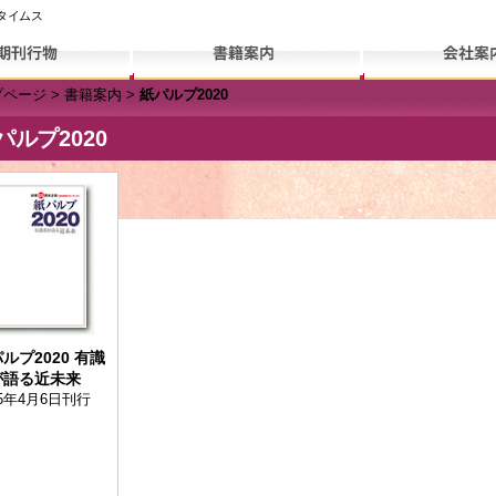
クタイムス
プページ
>
書籍案内
>
紙パルプ2020
パルプ2020
ルプ2020 有識
が語る近未来
15年4月6日刊行