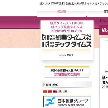
紙パルプ2020 有識者が語る近未来|紙業タイムス社・テッ
トッ
紙
紙パ
者
Translate:
20