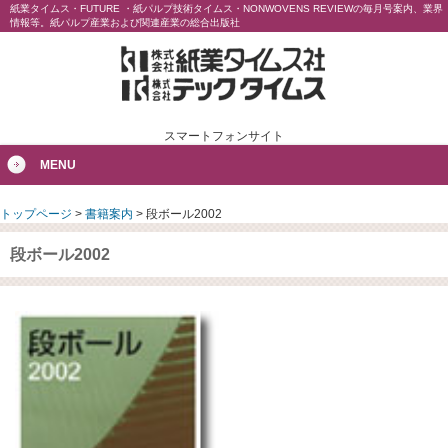
紙業タイムス・FUTURE ・紙パルプ技術タイムス・NONWOVENS REVIEWの毎月号案内、業界
情報等。紙パルプ産業および関連産業の総合出版社
スマートフォンサイト
MENU
トップページ
>
書籍案内
>
段ボール2002
段ボール2002