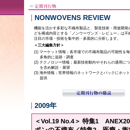
NONWOVENS REVIEW
機能を活かす多彩な不織布製品と、製造技術・用途開発
どを構成内容とする「ノンウーヴンズ・レビュー」は不
注目の市場・技術を集中的・多面的に分析します。
＜三大編集方針＞
(1) マーケット情報；各市場での不織布製品の可能性を
多角的に追跡・調査
(2) テクノロジー情報；最新技術動向やそれらの適用に
を含め解説・展望
(3) 海外情報；世界情報のネットワークとバックにホッ
提供
2009年
＜Vol.19 No.4＞ 特集1 AN
ポンの不織布／特集2 医療・衛