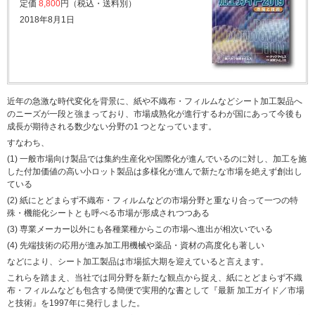
定価
8,800
円（税込・送料別）
2018年8月1日
近年の急激な時代変化を背景に、紙や不織布・フィルムなどシート加工製品へ
のニーズが一段と強まっており、市場成熟化が進行するわが国にあって今後も
成長が期待される数少ない分野の1 つとなっています。
すなわち、
(1) 一般市場向け製品では集約生産化や国際化が進んでいるのに対し、加工を施
した付加価値の高い小ロット製品は多様化が進んで新たな市場を絶えず創出し
ている
(2) 紙にとどまらず不織布・フィルムなどの市場分野と重なり合って一つの特
殊・機能化シートとも呼べる市場が形成されつつある
(3) 専業メーカー以外にも各種業種からこの市場へ進出が相次いでいる
(4) 先端技術の応用が進み加工用機械や薬品・資材の高度化も著しい
などにより、シート加工製品は市場拡大期を迎えていると言えます。
これらを踏まえ、当社では同分野を新たな観点から捉え、紙にとどまらず不織
布・フィルムなども包含する簡便で実用的な書として『最新 加工ガイド／市場
と技術』を1997年に発行しました。