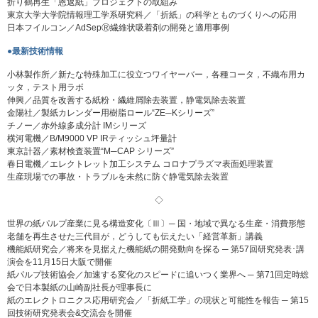
折り鶴再生「恩返紙」プロジェクトの取組み
東京大学大学院情報理工学系研究科／「折紙」の科学とものづくりへの応用
日本フイルコン／AdSepⓇ繊維状吸着剤の開発と適用事例
●最新技術情報
小林製作所／新たな特殊加工に役立つワイヤーバー，各種コータ，不織布用カ
ッタ，テスト用ラボ
伸興／品質を改善する紙粉・繊維屑除去装置，静電気除去装置
金陽社／製紙カレンダー用樹脂ロール“ZE─Kシリーズ”
チノー／赤外線多成分計 IMシリーズ
横河電機／B/M9000 VP IRティッシュ坪量計
東京計器／素材検査装置“M─CAP シリーズ”
春日電機／エレクトレット加工システム コロナプラズマ表面処理装置
生産現場での事故・トラブルを未然に防ぐ静電気除去装置
◇
世界の紙パルプ産業に見る構造変化〔Ⅲ〕─ 国・地域で異なる生産・消費形態
老舗を再生させた三代目が，どうしても伝えたい「経営革新」講義
機能紙研究会／将来を見据えた機能紙の開発動向を探る ─ 第57回研究発表･講
演会を11月15日大阪で開催
紙パルプ技術協会／加速する変化のスピードに追いつく業界へ ─ 第71回定時総
会で日本製紙の山崎副社長が理事長に
紙のエレクトロニクス応用研究会／「折紙工学」の現状と可能性を報告 ─ 第15
回技術研究発表会&交流会を開催