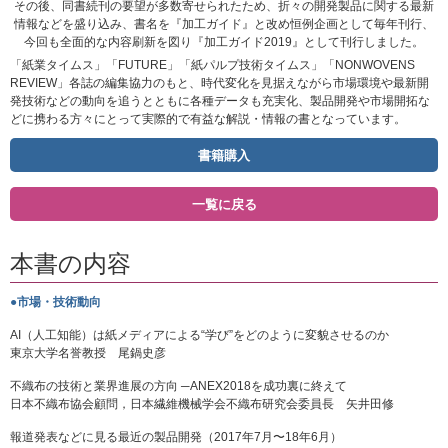
その後、同書続刊の要望が多数寄せられたため、折々の開発製品に関する最新
情報などを盛り込み、書名を『加工ガイド』と改め恒例企画として毎年刊行、
今回も全面的な内容刷新を図り『加工ガイド2019』として刊行しました。
「紙業タイムス」「FUTURE」「紙パルプ技術タイムス」「NONWOVENS
REVIEW」各誌の編集協力のもと、時代変化を見据えながら市場環境や最新開
発技術などの動向を追うとともに各種データも充実化、製品開発や市場開拓な
どに携わる方々にとって実際的で有益な解説・情報の書となっています。
書籍購入
一覧に戻る
本書の内容
●市場・技術動向
AI（人工知能）は紙メディアによる“学び”をどのように変貌させるのか
東京大学名誉教授 尾鍋史彦
不織布の技術と業界進展の方向 ─ANEX2018を成功裏に終えて
日本不織布協会顧問，日本繊維機械学会不織布研究会委員長 矢井田修
報道発表などに見る最近の製品開発（2017年7月〜18年6月）