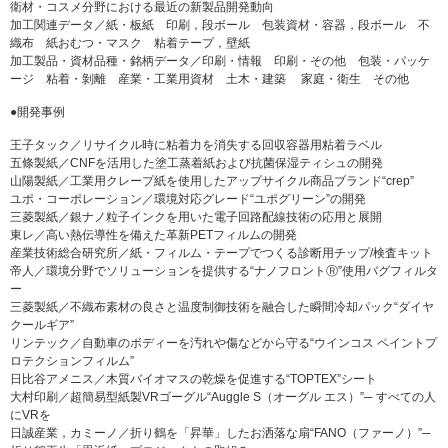
衛材・コスメ分野における最近の新製品開発動向
加工関連データ／紙・板紙 印刷，段ボール 包装資材・容器，段ボール 不
織布 紙おむつ・マスク 粘着テープ，壁紙
加工製品・資材品種・銘柄データ／印刷・情報 印刷・その他 包装・パッケ
ージ 粘着・剝離 産業・工業用資材 土木・建築 家庭・衛生 その他
●開発事例
王子タック／リサイクル時に粘着力を消失する回収容器用粘着ラベル
五條製紙／CNFを活用した塗工蒸着紙および抗菌保湿ティシュの開発
山陽製紙／工業用クレープ紙を使用したアップサイクル商品ブランド“crep”
ユポ・コーポレーション／環境対応グレード“ユポグリーン”の開発
三菱製紙／銀ナノ粒子インクを用いた電子回路配線技術の応用と展開
東レ／高い熱伝導性を備えた革新PETフィルムの開発
産業技術総合研究所／紙・フィルム・テープでつくる診断用チップ/検査キット
帝人／環境分野でソリューションを提供する“ナノフロントⓇ”使用バグフィルタ
ー
三菱製紙／不織布素材の良さと温度制御技術を融合した瞬間冷却パック“ダイヤ
クールギア”
リンテック／自動車のボディーを汚れや傷などから守る“ウインコス ペイントプ
ロテクションフィルム”
日比谷アメニス／木質バイオマスの乾燥を促進する“TOPTEX”シート
大村印刷／超簡易型紙製VRゴーグル“Auggle S（オーグル エス）”─ すべての人
にVRを
日誠産業，カミーノ／折り鶴を「昇華」したお洒落な扇“FANO（ファーノ）”─