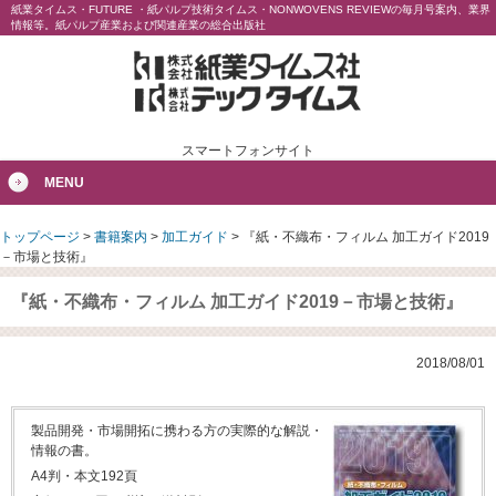
紙業タイムス・FUTURE ・紙パルプ技術タイムス・NONWOVENS REVIEWの毎月号案内、業界
情報等。紙パルプ産業および関連産業の総合出版社
スマートフォンサイト
MENU
トップページ
>
書籍案内
>
加工ガイド
>
『紙・不織布・フィルム 加工ガイド2019
－市場と技術』
『紙・不織布・フィルム 加工ガイド2019－市場と技術』
2018/08/01
製品開発・市場開拓に携わる方の実際的な解説・
情報の書。
A4判・本文192頁