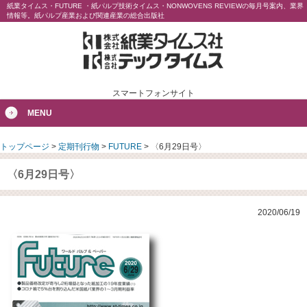
紙業タイムス・FUTURE ・紙パルプ技術タイムス・NONWOVENS REVIEWの毎月号案内、業界
情報等。紙パルプ産業および関連産業の総合出版社
スマートフォンサイト
MENU
トップページ
>
定期刊行物
>
FUTURE
>
〈6月29日号〉
〈6月29日号〉
2020/06/19