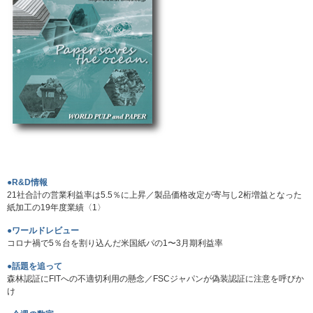
●R&D情報
21社合計の営業利益率は5.5％に上昇／製品価格改定が寄与し2桁増益となった
紙加工の19年度業績〈1〉
●ワールドレビュー
コロナ禍で5％台を割り込んだ米国紙パの1〜3月期利益率
●話題を追って
森林認証にFITへの不適切利用の懸念／FSCジャパンが偽装認証に注意を呼びか
け