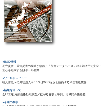
●R&D情報
死亡災害・重篤災害の撲滅が急務／「災害データベース」の有効活用で安全・
安心を追求する段ボール産業
●ワールドレビュー
輸入古紙への異物混入率0.3％はWTO違反と指摘する米国古紙業界
●話題を追って
全印工連 用紙価格動向調査／拡がる巻取と平判、地域間の価格差
●今週の数字