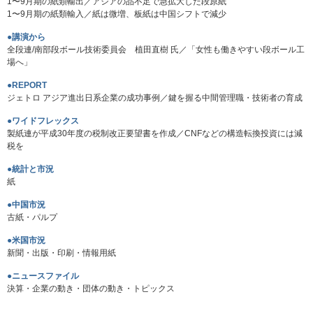
1〜9月期の紙類輸出／アジアの品不足で急拡大した段原紙
1〜9月期の紙類輸入／紙は微増、板紙は中国シフトで減少
●講演から
全段連/南部段ボール技術委員会 植田直樹 氏／「女性も働きやすい段ボール工
場へ」
●REPORT
ジェトロ アジア進出日系企業の成功事例／鍵を握る中間管理職・技術者の育成
●ワイドフレックス
製紙連が平成30年度の税制改正要望書を作成／CNFなどの構造転換投資には減
税を
●統計と市況
紙
●中国市況
古紙・パルプ
●米国市況
新聞・出版・印刷・情報用紙
●ニュースファイル
決算・企業の動き・団体の動き・トピックス