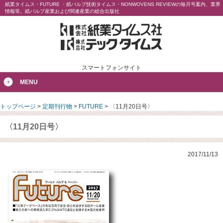
紙業タイムス・FUTURE ・紙パルプ技術タイムス・NONWOVENS REVIEWの毎月号案内、業界
情報等。紙パルプ産業および関連産業の総合出版社
スマートフォンサイト
MENU
トップページ
>
定期刊行物
>
FUTURE
>
〈11月20日号〉
〈11月20日号〉
2017/11/13