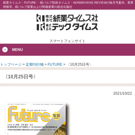
紙業タイムス・FUTURE ・紙パルプ技術タイムス・NONWOVENS REVIEWの毎月号案内、業界
情報等。紙パルプ産業および関連産業の総合出版社
スマートフォンサイト
MENU
トップページ
>
定期刊行物
>
FUTURE
>
〈10月25日号〉
〈10月25日号〉
2021/10/22