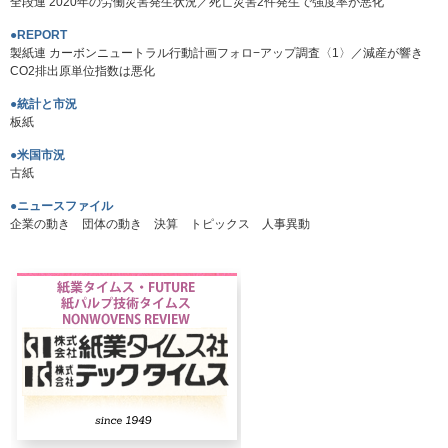
全段連 2020年の労働災害発生状況／死亡災害2件発生で強度率が悪化
●REPORT
製紙連 カーボンニュートラル行動計画フォロ−アップ調査〈1〉／減産が響き
CO2排出原単位指数は悪化
●統計と市況
板紙
●米国市況
古紙
●ニュースファイル
企業の動き 団体の動き 決算 トピックス 人事異動