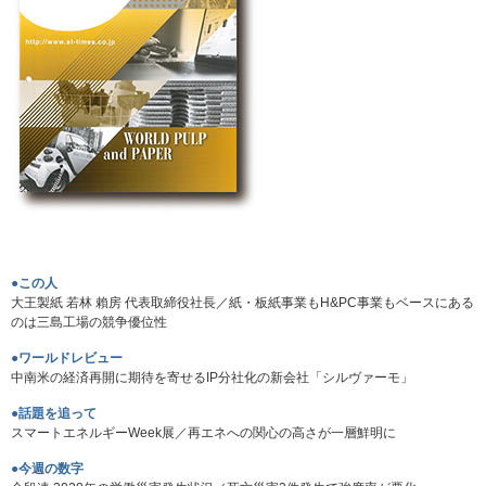
●この人
大王製紙 若林 賴房 代表取締役社長／紙・板紙事業もH&PC事業もベースにある
のは三島工場の競争優位性
●ワールドレビュー
中南米の経済再開に期待を寄せるIP分社化の新会社「シルヴァーモ」
●話題を追って
スマートエネルギーWeek展／再エネへの関心の高さが一層鮮明に
●今週の数字