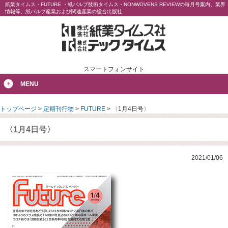
紙業タイムス・FUTURE ・紙パルプ技術タイムス・NONWOVENS REVIEWの毎月号案内、業界
情報等。紙パルプ産業および関連産業の総合出版社
スマートフォンサイト
MENU
トップページ
>
定期刊行物
>
FUTURE
>
〈1月4日号〉
〈1月4日号〉
2021/01/06