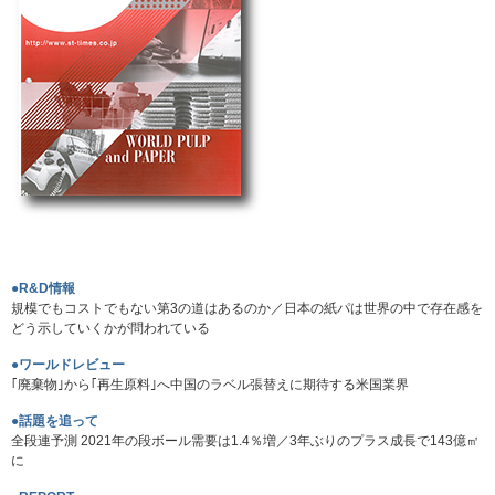
●R&D情報
規模でもコストでもない第3の道はあるのか／日本の紙パは世界の中で存在感を
どう示していくかが問われている
●ワールドレビュー
｢廃棄物｣から｢再生原料｣へ中国のラベル張替えに期待する米国業界
●話題を追って
全段連予測 2021年の段ボール需要は1.4％増／3年ぶりのプラス成長で143億㎡
に