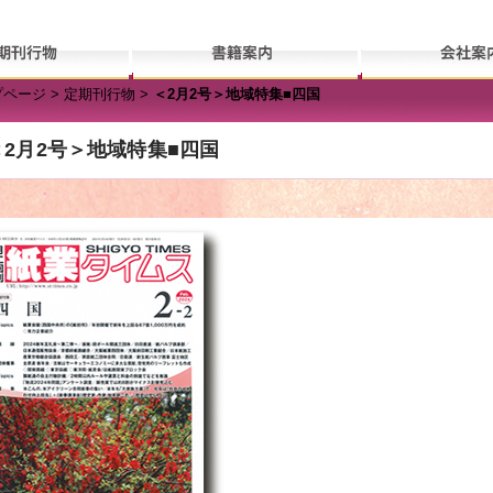
ス
プページ
>
定期刊行物
>
＜2月2号＞地域特集■四国
＜2月2号＞地域特集■四国