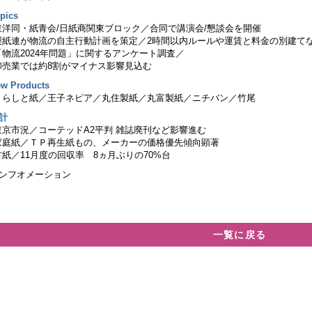
pics
東洋同・紙青会/日紙商関東ブロック／合同で講演会/懇談会を開催
製紙連が物流の自主行動計画を策定／2時間以内ルールや運賃と料金の別建て
「物流2024年問題」に関するアンケート調査／
卸売業では約8割がマイナス影響見込む
w Products
くらしと紙／王子ネピア／丸住製紙／丸富製紙／ニチバン／竹尾
計
東京市況／コーテッドA2平判 雑誌廃刊など影響進む
家庭紙／ＴＰ再生紙もの、メーカーの価格優先傾向顕著
古紙／11月度の回収率 8ヵ月ぶりの70%台
インフオメーション
一覧に戻る