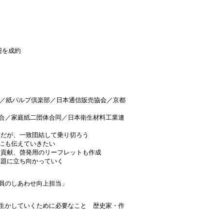
円を成約
会／紙パルプ倶楽部／日本通信販売協会／京都
合／家庭紙二団体合同／日本衛生材料工業連
みだが、一致団結して乗り切ろう
にも伝えていきたい
な貢献、啓発用のリーフレットも作成
課題に立ち向かっていく
員のしあわせ向上担当」
生かしていくために必要なこと 歴史家・作