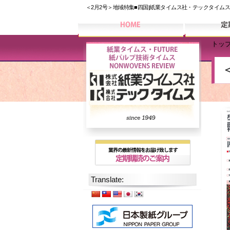
＜2月2号＞地域特集■四国|紙業タイムス社・テックタイム
トッ
Translate: