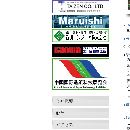
●To
●
◇ 
●
語
会社概要
●催
沿革
●Le
アクセス