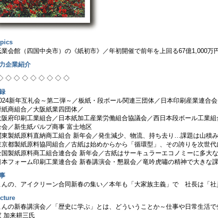
pics
紙業会館（四国中央市）の《紙初市》／年初開催で前年を上回る67億1,000万
有力企業紹介
◇ ◇ ◇ ◇ ◇ ◇ ◇ ◇ ◇
録
2024新年互礼会～第二弾～／板紙・段ボール関連三団体／日本印刷産業連合
府紙商組合／大阪紙業四団体／
大阪府印刷工業組合／日本紙加工産業労働組合協議会／西日本段ボール工業組
合会／新生紙パルプ商事 富士地区
関東製紙原料直納商工組合 新年会／発生減少、物流、持ち去り…課題は山積
東京都製紙原料協同組合／古紙は始めからから「循環型」、その誇りを次世代
全国製紙原料商工組合連合会 新年会／古紙はサーキュラーエコノミーに多大
日本フォーム印刷工業連合会 新春講演会・懇親会／竜吟虎嘯の精神で大きな
事
こんの、アイクリーン合同新春の集い／本年も「大家族主義」で 社長は「社
cture
こんの新春講演会／「歴史に学ぶ」とは、どういうことか～仕事や日常生活で
家 加来耕三氏