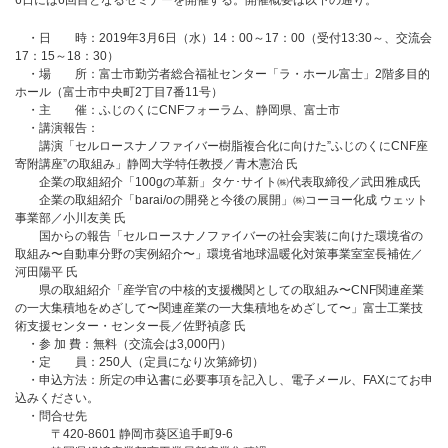
6日には6回目となるセミナーを開催する。開催概要は以下の通り。
・日 時：2019年3月6日（水）14：00～17：00（受付13:30～、交流会
17：15～18：30）
・場 所：富士市勤労者総合福祉センター「ラ・ホール富士」2階多目的
ホール（富士市中央町2丁目7番11号）
・主 催：ふじのくにCNFフォーラム、静岡県、富士市
・講演報告：
講演「セルロースナノファイバー樹脂複合化に向けた”ふじのくにCNF座
寄附講座”の取組み」静岡大学特任教授／⻘⽊憲治 ⽒
企業の取組紹介「100gの⾰新」タケ･サイト㈱代表取締役／武⽥雅成氏
企業の取組紹介「barai/oの開発と今後の展開」㈱コーヨー化成 ウェット
事業部／⼩川友美 ⽒
国からの報告「セルロースナノファイバーの社会実装に向けた環境省の
取組み〜⾃動⾞分野の実例紹介〜」環境省地球温暖化対策事業室室⻑補佐／
河⽥陽平 ⽒
県の取組紹介「産学官の中核的⽀援機関としての取組み〜CNF関連産業
の⼀⼤集積地をめざして〜関連産業の⼀⼤集積地をめざして〜」富士工業技
術支援センター・センター長／佐野禎彦 ⽒
・参 加 費：無料（交流会は3,000円）
・定 員：250人（定員になり次第締切）
・申込方法：所定の申込書に必要事項を記入し、電子メール、FAXにてお申
込みください。
・問合せ先
〒420-8601 静岡市葵区追手町9-6