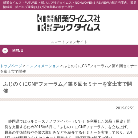
紙業タイムス・FUTURE ・紙パルプ技術タイムス・NONWOVENS REVIEWの毎月号案内、業界
情報等。紙パルプ産業および関連産業の総合出版社
スマートフォンサイト
MENU
トップページ
>
インフォメーション
>
ふじのくにCNFフォーラム／第６回セミナー
を富士市で開催
ふじのくにCNFフォーラム／第６回セミナーを富士市で開
催
2019/02/21
静岡県ではセルロースナノファイバー（CNF）を利用した製品（用途）開
発を支援するため2015年6月に「ふじのくにCNFフォーラム」を立ち上げ、
最新の学術情報や企業の取組みなどを紹介するセミナーを実施しており、3月