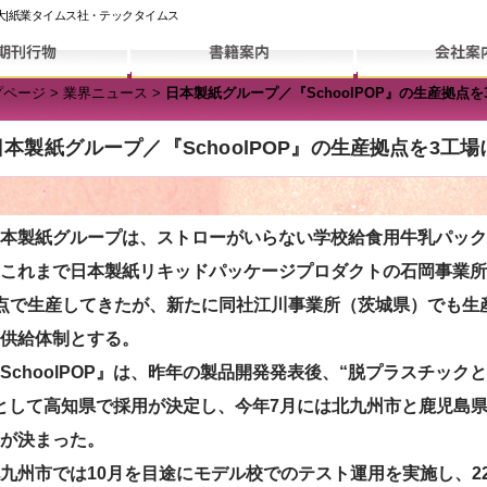
拡大|紙業タイムス社・テックタイムス
プページ
>
業界ニュース
>
日本製紙グループ／『SchoolPOP』の生産拠点
日本製紙グループ／『SchoolPOP』の生産拠点を3工場
製紙グループは、ストローがいらない学校給食用牛乳パック『S
これまで日本製紙リキッドパッケージプロダクトの石岡事業所
点で生産してきたが、新たに同社江川事業所（茨城県）でも生産
供給体制とする。
choolPOP』は、昨年の製品開発発表後、“脱プラスチック
として高知県で採用が決定し、今年7月には北九州市と鹿児島
が決まった。
州市では10月を目途にモデル校でのテスト運用を実施し、2