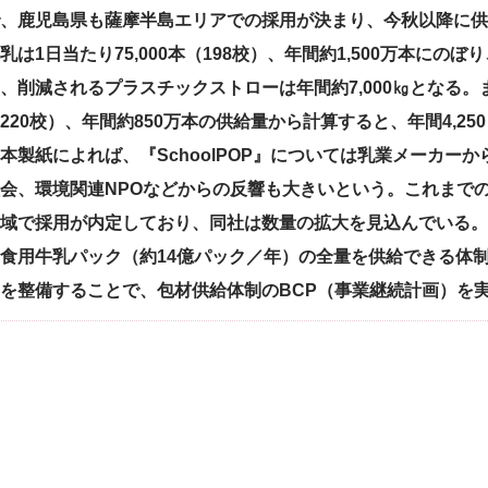
、鹿児島県も薩摩半島エリアでの採用が決まり、今秋以降に供
乳は1日当たり75,000本（198校）、年間約1,500万本にのぼ
、削減されるプラスチックストローは年間約7,000㎏となる。ま
220校）、年間約850万本の供給量から計算すると、年間4,2
製紙によれば、『SchoolPOP』については乳業メーカー
会、環境関連NPOなどからの反響も大きいという。これまで
域で採用が内定しており、同社は数量の拡大を見込んでいる。
食用牛乳パック（約14億パック／年）の全量を供給できる体
を整備することで、包材供給体制のBCP（事業継続計画）を