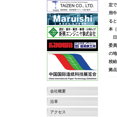
定で
用牛
ると
本（
日本
委員
の地
校給
拠点
会社概要
沿革
アクセス