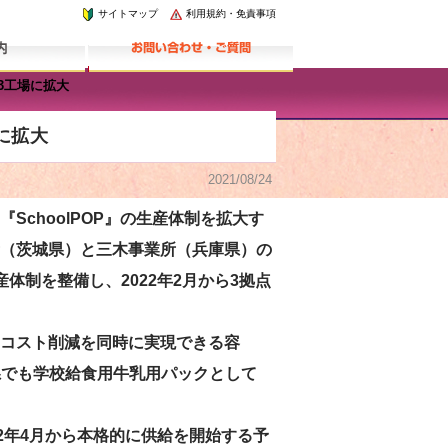
サイトマップ
利用規約・免責事項
を3工場に拡大
に拡大
2021/08/24
choolPOP』の生産体制を拡大す
（茨城県）と三木事業所（兵庫県）の
体制を整備し、2022年2月から3拠点
とコスト削減を同時に実現できる容
県でも学校給食用牛乳用パックとして
2年4月から本格的に供給を開始する予