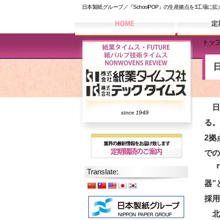
日本製紙グループ／『SchoolPOP』の生産拠点を3工場に
トッ
日本
る。
2拠
での
『S
Translate:
器”
採用
北九