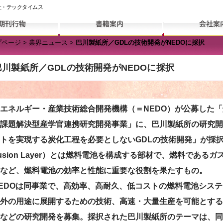
社・テックタイムス
プページ
>
業界ニュース
>
巴川製紙所／GDLの技術開発がNEDOに採択
巴川製紙所／GDLの技術開発がNEDOに採択
ネルギー・産業技術総合開発機構（＝NEDO）が公募した「
課題解決型産学官連携研究開発事業」に、巴川製紙所の研究開
トを実現する炭化工程を必要としないGDLの技術開発」が採択
ffusion Layer）とは燃料電池を構成する部材で、燃料であ
など、燃料電池の効率と性能に重要な役割を果たすもの。
DOは同事業で、高効率、高耐久、低コストの燃料電池システ
外の用途に展開するための技術、高速・大量生産を可能とする
などの研究開発を募集。採択された巴川製紙所のテーマは、同