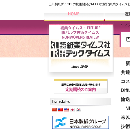
巴川製紙所／GDLの技術開発がNEDOに採択|紙業タイムス
トッ
新エ
共通
コス
Di
輸送
Translate:
NE
来以
技術