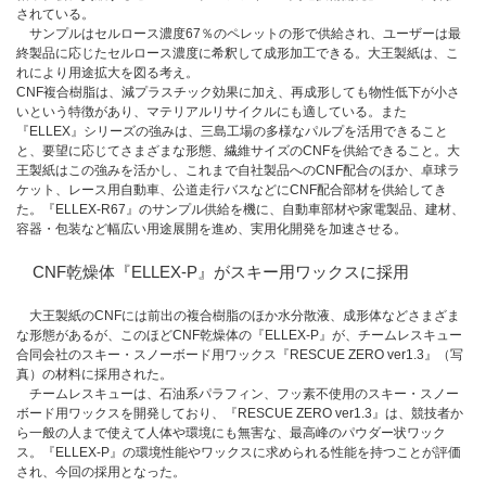
されている。
サンプルはセルロース濃度67％のペレットの形で供給され、ユーザーは最
終製品に応じたセルロース濃度に希釈して成形加工できる。大王製紙は、こ
れにより用途拡大を図る考え。
CNF複合樹脂は、減プラスチック効果に加え、再成形しても物性低下が小さ
いという特徴があり、マテリアルリサイクルにも適している。また
『ELLEX』シリーズの強みは、三島工場の多様なパルプを活用できること
と、要望に応じてさまざまな形態、繊維サイズのCNFを供給できること。大
王製紙はこの強みを活かし、これまで自社製品へのCNF配合のほか、卓球ラ
ケット、レース用自動車、公道走行バスなどにCNF配合部材を供給してき
た。『ELLEX-R67』のサンプル供給を機に、自動車部材や家電製品、建材、
容器・包装など幅広い用途展開を進め、実用化開発を加速させる。
CNF乾燥体『ELLEX-P』がスキー用ワックスに採用
大王製紙のCNFには前出の複合樹脂のほか水分散液、成形体などさまざま
な形態があるが、このほどCNF乾燥体の『ELLEX-P』が、チームレスキュー
合同会社のスキー・スノーボード用ワックス『RESCUE ZERO ver1.3』（写
真）の材料に採用された。
チームレスキューは、石油系パラフィン、フッ素不使用のスキー・スノー
ボード用ワックスを開発しており、『RESCUE ZERO ver1.3』は、競技者か
ら一般の人まで使えて人体や環境にも無害な、最高峰のパウダー状ワック
ス。『ELLEX-P』の環境性能やワックスに求められる性能を持つことが評価
され、今回の採用となった。