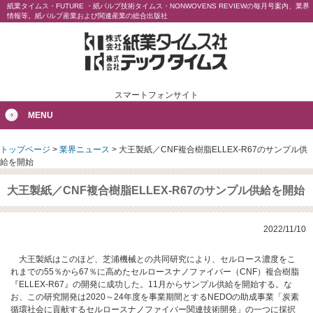
紙業タイムス・FUTURE ・紙パルプ技術タイムス・NONWOVENS REVIEWの毎月号案内、業界
情報等。紙パルプ産業および関連産業の総合出版社
スマートフォンサイト
MENU
トップページ
>
業界ニュース
>
大王製紙／CNF複合樹脂ELLEX-R67のサンプル供
給を開始
大王製紙／CNF複合樹脂ELLEX-R67のサンプル供給を開始
2022/11/10
大王製紙はこのほど、芝浦機械との共同研究により、セルロース濃度をこ
れまでの55％から67％に高めたセルロースナノファイバー（CNF）複合樹脂
『ELLEX-R67』の開発に成功した。11月からサンプル供給を開始する。な
お、この研究開発は2020～24年度を事業期間とするNEDOの助成事業「炭素
循環社会に貢献するセルロースナノファイバー関連技術開発」の一つに採択