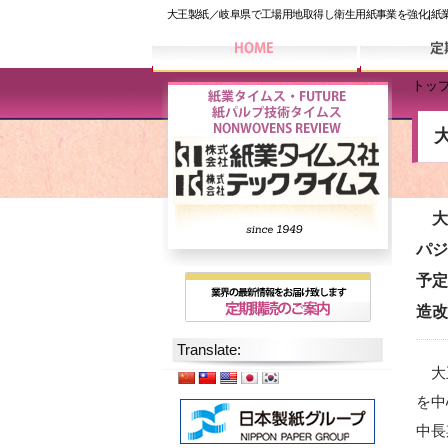
大王製紙／岐阜県で工場用地取得し衛生用紙事業を強化|紙
トッ
大王
パジ
予定
造改
Translate:
大王
を中
中長