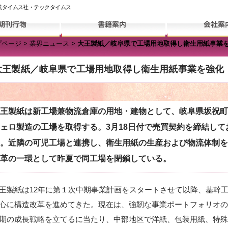
業タイムス社・テックタイムス
プページ
>
業界ニュース
>
大王製紙／岐阜県で工場用地取得し衛生用紙事業
大王製紙／岐阜県で工場用地取得し衛生用紙事業を強化
製紙は新工場兼物流倉庫の用地・建物として、岐阜県坂祝町に
ェロ製造の工場を取得する。3月18日付で売買契約を締結してお
。近隣の可児工場と連携し、衛生用紙の生産および物流体制を
革の一環として昨夏で同工場を閉鎖している。
製紙は12年に第１次中期事業計画をスタートさせて以降、基幹
心に構造改革を進めてきた。現在は、強靭な事業ポートフォリオの
期の成長戦略を立てるに当たり、中部地区で洋紙、包装用紙、特殊