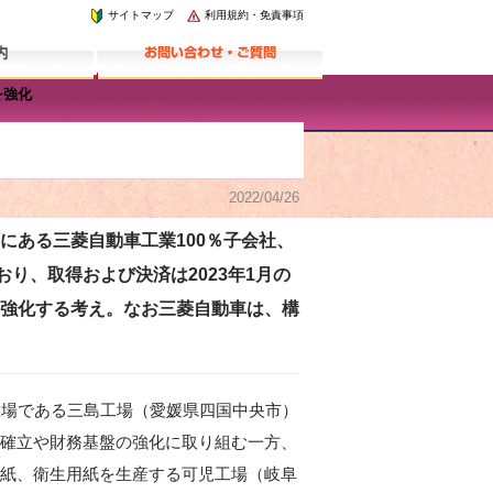
サイトマップ
利用規約・免責事項
を強化
2022/04/26
ある三菱自動車工業100％子会社、
り、取得および決済は2023年1月の
強化する考え。なお三菱自動車は、構
工場である三島工場（愛媛県四国中央市）
確立や財務基盤の強化に取り組む一方、
紙、衛生用紙を生産する可児工場（岐阜