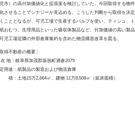
児市）の高付加価値化と拡張策を検討していた。今回取得する物件
化させることでシナジーが見込める。こうした判断から取得を決定
くこととなるが、可児工場で生産するパルプを使い、ティシュ、ト
紙おむつ、生理用品といった吸収体製品など、付加価値の高い製
可児工場近隣の外部倉庫集約を含めた物流構造改革を図る。
取得不動産の概要〕
在 地：岐阜県加茂郡坂祝町酒倉2079
用途：紙製品の製造および物流倉庫
積：土地15万2,664㎡、建物 11万8,508㎡（延床面積）