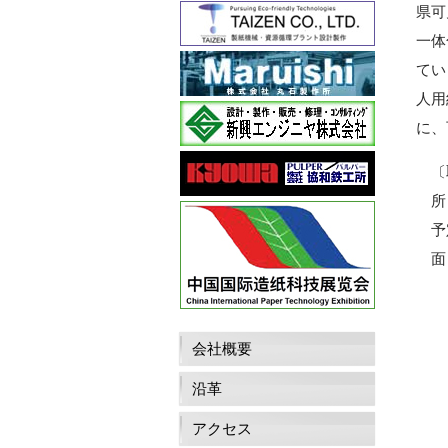
県可
一体
てい
人用
に、
〔
所 
予定
面 
会社概要
沿革
アクセス