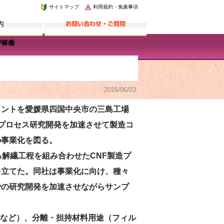
サイトマップ
利用規約・免責事項
が稼働
2016/06/03
ラントを愛媛県四国中央市の三島工場
造プロセス研究開発を加速させて製造コ
の事業化を図る。
る解繊工程を組み合わせたCNF製造プ
を立てた。同社は事業化に向け、種々
での研究開発を加速させながらサンプ
など）、分離・担持材料用途（フィル