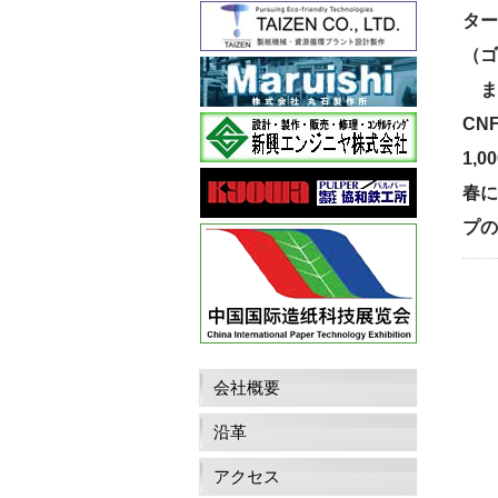
ター
（ゴ
また
CN
1,
春に
プの
会社概要
沿革
アクセス