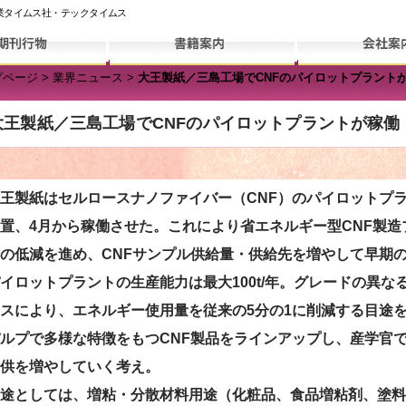
業タイムス社・テックタイムス
プページ
>
業界ニュース
>
大王製紙／三島工場でCNFのパイロットプラント
大王製紙／三島工場でCNFのパイロットプラントが稼働
王製紙はセルロースナノファイバー（CNF）のパイロットプ
置、4月から稼働させた。これにより省エネルギー型CNF製
の低減を進め、CNFサンプル供給量・供給先を増やして早期
ロットプラントの生産能力は最大100t/年。グレードの異な
スにより、エネルギー使用量を従来の5分の1に削減する目途
ルプで多様な特徴をもつCNF製品をラインアップし、産学官
供を増やしていく考え。
途としては、増粘・分散材料用途（化粧品、食品増粘剤、塗料