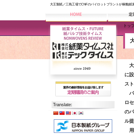
大王製紙／三島工場でCNFのパイロットプラントが稼働|紙
トッ
大
に設
スト
パイ
ロセ
Translate:
のパ
ル提
用